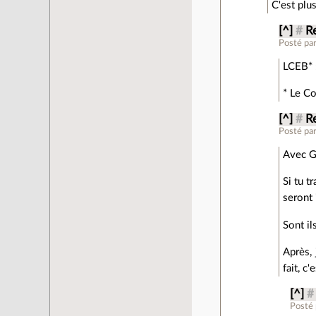
C'est plu
[^]
#
Re
Posté pa
LCEB* :
* Le C
[^]
#
Re
Posté pa
Avec G
Si tu t
seront
Sont il
Après, 
fait, c
[^]
#
Posté