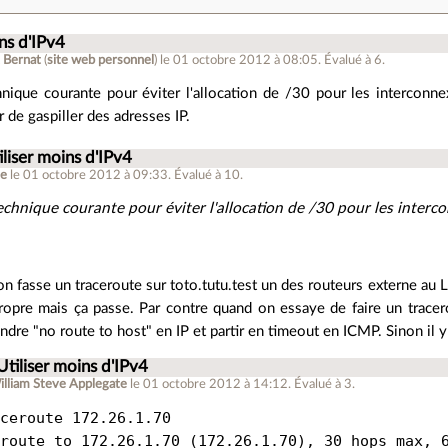
ins d'IPv4
 Bernat
(
site web personnel
)
le 01 octobre 2012 à 08:05
.
Évalué à
6
.
nique courante pour éviter l'allocation de /30 pour les interconne
r de gaspiller des adresses IP.
iliser moins d'IPv4
ne
le 01 octobre 2012 à 09:33
.
Évalué à
10
.
echnique courante pour éviter l'allocation de /30 pour les interc
n fasse un traceroute sur toto.tutu.test un des routeurs externe au 
ropre mais ça passe. Par contre quand on essaye de faire un tracer
ndre "no route to host" en IP et partir en timeout en ICMP. Sinon il y
Utiliser moins d'IPv4
illiam Steve Applegate
le 01 octobre 2012 à 14:12
.
Évalué à
3
.
ceroute 172.26.1.70

route to 172.26.1.70 (172.26.1.70), 30 hops max, 6