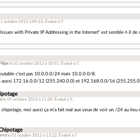
01 octobre 2012 à 09:33
.
Évalué à
7
.
Issues with Private IP Addressing in the Internet" est semble-t-il de 
Filipe
le 01 octobre 2012 à 10:55
.
Évalué à
7
.
outable c'est pas 10.0.0.0/24 mais 10.0.0.0/8.
y a aussi 172.16.0.0/12 (255.240.0.0) et 192.168.0.0/16 (255.255.0
hipotage
ix
le 01 octobre 2012 à 11:30
.
Évalué à
5
.
 chipotage, moi aussi ça m'a fait mal aux yeux de voir un /24 au lieu d
 Chipotage
erro
le 01 octobre 2012 à 13:22
.
Évalué à
7
.