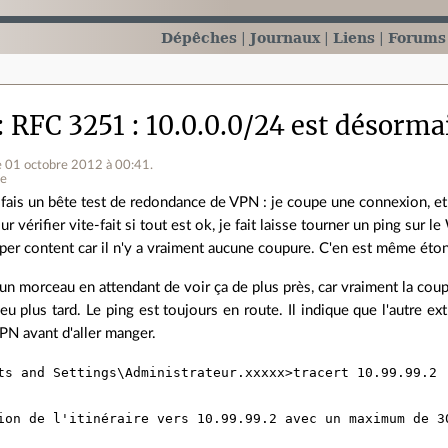
Dépêches
Journaux
Liens
Forums
RFC 3251 : 10.0.0.0/24 est désorma
e 01 octobre 2012 à 00:41
.
ne
 fais un bête test de redondance de VPN : je coupe une connexion, et je
ur vérifier vite-fait si tout est ok, je fait laisse tourner un ping sur 
per content car il n'y a vraiment aucune coupure. C'en est même éto
un morceau en attendant de voir ça de plus près, car vraiment la coup
eu plus tard. Le ping est toujours en route. Il indique que l'autre e
PN avant d'aller manger.
ts and Settings\Administrateur.xxxxx>tracert 10.99.99.2

ion de l'itinéraire vers 10.99.99.2 avec un maximum de 30