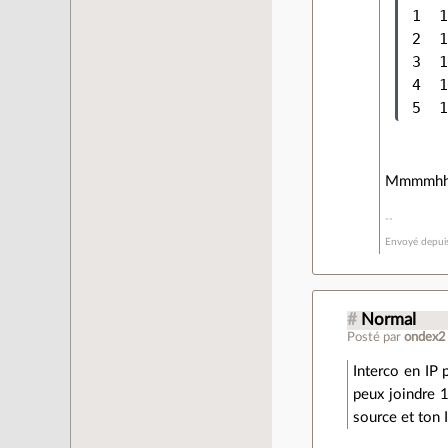
 1  1
 2  1
 3  1
 4  1
Mmmmhhh. 
Envoyé depu
#
Normal
Posté par
ondex2
Interco en IP 
peux joindre 1
source et ton 