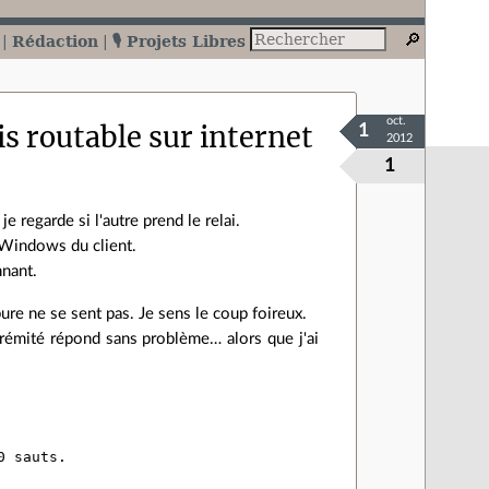
Rédaction
🎙️ Projets Libres
oct.
is routable sur internet
1
2012
1
 regarde si l'autre prend le relai.
le Windows du client.
nnant.
ure ne se sent pas. Je sens le coup foireux.
xtrémité répond sans problème… alors que j'ai
 sauts.
