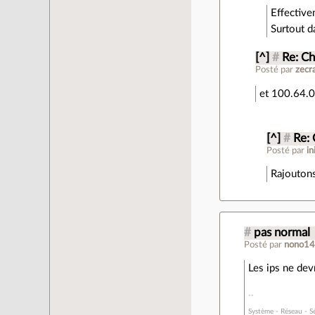
Effectivem
Surtout d
[^]
#
Re: C
Posté par
zecr
et 100.64.
[^]
#
Re:
Posté par
in
Rajouton
#
pas normal
Posté par
nono1
Les ips ne devr
Système - Réseau - S