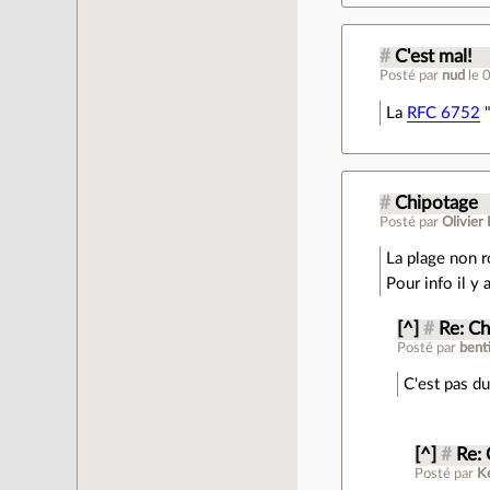
#
C'est mal!
Posté par
nud
le 
La
RFC 6752
"
#
Chipotage
Posté par
Olivier 
La plage non r
Pour info il 
[^]
#
Re: C
Posté par
bent
C'est pas du
[^]
#
Re:
Posté par
K