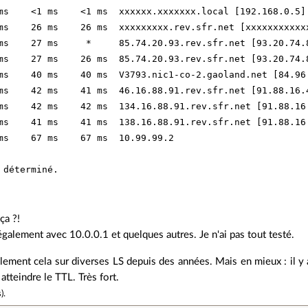
ms    <1 ms    <1 ms  xxxxxx.xxxxxxx.local [192.168.0.5]

ms    26 ms    26 ms  xxxxxxxxx.rev.sfr.net [xxxxxxxxxxxx
ms    27 ms     *     85.74.20.93.rev.sfr.net [93.20.74.8
ms    27 ms    26 ms  85.74.20.93.rev.sfr.net [93.20.74.8
ms    40 ms    40 ms  V3793.nic1-co-2.gaoland.net [84.96.
ms    42 ms    41 ms  46.16.88.91.rev.sfr.net [91.88.16.4
ms    42 ms    42 ms  134.16.88.91.rev.sfr.net [91.88.16.
ms    41 ms    41 ms  138.16.88.91.rev.sfr.net [91.88.16.
ms    67 ms    67 ms  10.99.99.2

ça ?!
galement avec 10.0.0.1 et quelques autres. Je n'ai pas tout testé.
lement cela sur diverses LS depuis des années. Mais en mieux : il y
atteindre le TTL. Très fort.
s
).