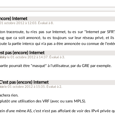
ncore) Internet
 01 octobre 2012 à 12:03
.
Évalué à
8
.
u ton traceroute, tu n'es pas sur Internet, tu es sur "Internet par SF
g que ca soit annoncé, tu es toujours sur leur réseau privé, et ils u
oute la partie interco qui n'a pas a être annoncée ou connue de l'extér
est pas (encore) Internet
lsky
le 01 octobre 2012 à 14:37
.
Évalué à
3
.
artie pourrait être "masqué" à l'utilisateur, par du GRE par exemple.
C'est pas (encore) Internet
ico
le 01 octobre 2012 à 15:35
.
Évalué à
2
.
chera rien.
 plutôt une utilisation des VRF (avec ou sans MPLS).
ein d'une même AS, c'est n'est pas affolant de voir des IPv4 privée qu