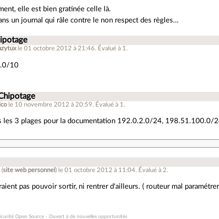
ent, elle est bien gratinée celle là.
ans un journal qui râle contre le non respect des règles…
hipotage
azytux
le 01 octobre 2012 à 21:46
.
Évalué à
1
.
0.0/10
 Chipotage
ico
le 10 novembre 2012 à 20:59
.
Évalué à
1
.
s les 3 plages pour la documentation 192.0.2.0/24, 198.51.100.0/
4
(
site web personnel
)
le 01 octobre 2012 à 11:04
.
Évalué à
2
.
aient pas pouvoir sortir, ni rentrer d'ailleurs. ( routeur mal paramétrer
écurité Open Source - Ouvert à de nouvelles opportunités