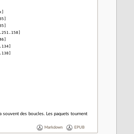
]

5]

5]

251.158]

6]

134]

138]

 a souvent des boucles. Les paquets tournent
Markdown
EPUB