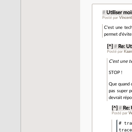
#
Utiliser mo
Posté par
Vincent
C'est une tech
permet d'évite
[^]
#
Re: Ut
Posté par
Kaa
C'est une t
STOP !
Que quand o
pas super p
devrait répo
[^]
#
Re: 
Posté par
W
# tra
trace