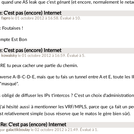
s quand une AS leak que c'est génant (et encore, normalement le neta
: C'est pas (encore) Internet
r
fapro
le 01 octobre 2012 à 16:58
.
Évalué à
10
.
 Foutaises !
ompte Est Bon
: C'est pas (encore) Internet
r
kowalsky
le 01 octobre 2012 à 16:59
.
Évalué à
5
.
RE tu peux cacher une partie du chemin.
raverse A-B-C-D-E, mais que tu fais un tunnel entre A et E, toute les 
 "masqué".
s obligé de diffuser les IPs t'intercos ? C'est un choix d'administrati
j'ai hésité aussi à mentionner les VRF/MPLS, parce que ça fait un peu
'est relativement simple (sous réserve que le matos le gère bien sûr).
Re: C'est pas (encore) Internet
 par
galactikboulay
le 02 octobre 2012 à 21:49
.
Évalué à
1
.