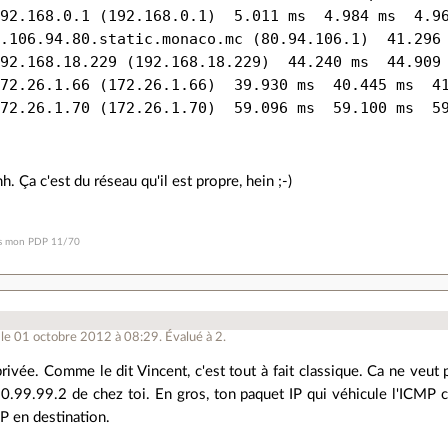
92.168.0.1 (192.168.0.1)  5.011 ms  4.984 ms  4.96
.106.94.80.static.monaco.mc (80.94.106.1)  41.296 
92.168.18.229 (192.168.18.229)  44.240 ms  44.909 
72.26.1.66 (172.26.1.66)  39.930 ms  40.445 ms  41
Ça c'est du réseau qu'il est propre, hein ;-)
is mon PDP 11/70
le 01 octobre 2012 à 08:29
.
Évalué à
2
.
privée. Comme le dit Vincent, c'est tout à fait classique. Ca ne veut 
0.99.99.2 de chez toi. En gros, ton paquet IP qui véhicule l'ICMP c
IP en destination.