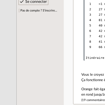
  1    <1 
  2    27 
Pas de compte ? S’inscrire…
  3    27 
  4    81 
  5    40 
  6    42 
  7    42 
  8    41 
  9    66 
Vous le croyez 
Ça fonctionne é
Orange fait éga
en rond jusqu'à 
(
19 commentaire