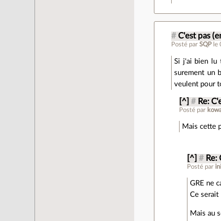
#
C'est pas (e
Posté par
SQP
le
Si j'ai bien l
surement un bu
veulent pour t
[^]
#
Re: C'
Posté par
kowa
Mais cette p
[^]
#
Re: 
Posté par
in
GRE ne ca
Ce serait
Mais au s