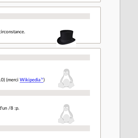
circonstance.
.0) (merci
Wikipedia
)
'un /8 :p.