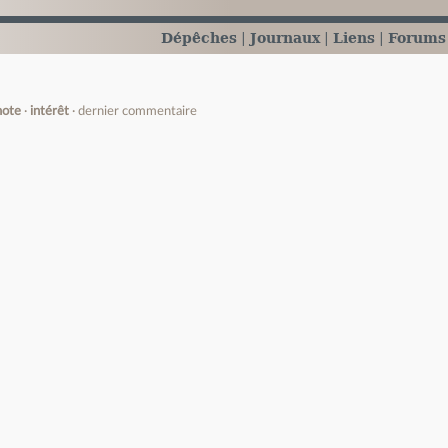
Dépêches
Journaux
Liens
Forums
note
intérêt
dernier commentaire
e