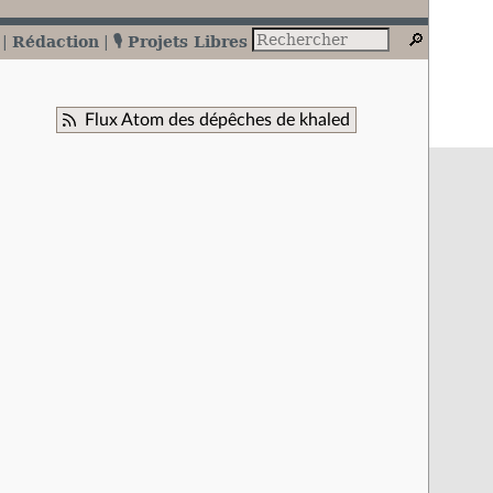
Rédaction
🎙️ Projets Libres
Flux Atom des dépêches de khaled