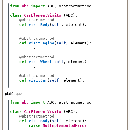
from
abc
import
ABC
,
abstractmethod
class
CarElementVisitor
(
ABC
):
@abstractmethod
def
visitBody
(
self
,
element
):
...
@abstractmethod
def
visitEngine
(
self
,
element
):
...
@abstractmethod
def
visitWheel
(
self
,
element
):
...
@abstractmethod
def
visitCar
(
self
,
element
):
...
plutôt que
from
abc
import
ABC
,
abstractmethod
class
CarElementVisitor
(
ABC
):
@abstractmethod
def
visitBody
(
self
,
element
):
raise
NotImplementedError