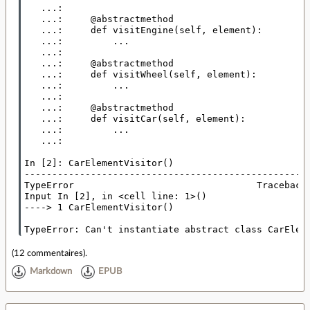
   ...: 

   ...:     @abstractmethod

   ...:     def visitEngine(self, element):

   ...:         ...

   ...: 

   ...:     @abstractmethod

   ...:     def visitWheel(self, element):

   ...:         ...

   ...: 

   ...:     @abstractmethod

   ...:     def visitCar(self, element):

   ...:         ...

   ...: 

In [2]: CarElementVisitor()

----------------------------------------------------
TypeError                                 Traceback 
Input In [2], in <cell line: 1>()

----> 1 CarElementVisitor()

(
12 commentaires
).
Markdown
EPUB