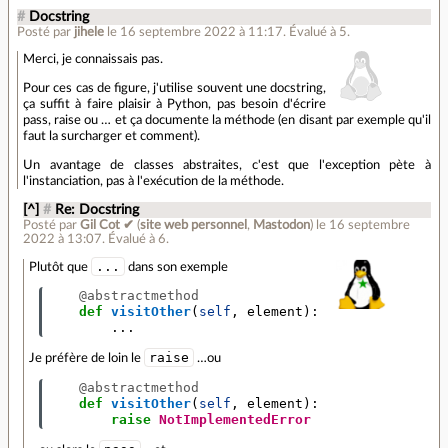
#
Docstring
Posté par
jihele
le 16 septembre 2022 à 11:17
.
Évalué à
5
.
Merci, je connaissais pas.
Pour ces cas de figure, j'utilise souvent une docstring,
ça suffit à faire plaisir à Python, pas besoin d'écrire
pass, raise ou … et ça documente la méthode (en disant par exemple qu'il
faut la surcharger et comment).
Un avantage de classes abstraites, c'est que l'exception pète à
l'instanciation, pas à l'exécution de la méthode.
[^]
#
Re: Docstring
Posté par
Gil Cot ✔
(
site web personnel
,
Mastodon
)
le 16 septembre
2022 à 13:07
.
Évalué à
6
.
...
Plutôt que
dans son exemple
@abstractmethod
def
visitOther
(
self
,
element
):
...
raise
Je préfère de loin le
…ou
@abstractmethod
def
visitOther
(
self
,
element
):
raise
NotImplementedError