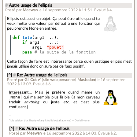
#
Autre usage de l'ellipsis
Posté par
Meewan
le 16 septembre 2022 à 11:51
.
Évalué à
4
.
Ellipsis est aussi un objet. Ça peut être utile quand tu
veux mette une valeur par défaut à une fonction qui
peu prendre None en entrée.
def
toto
(
arg1
=...
):
if
arg1
==
...
:
arg1
=
"pouet"
pass
# la suite de la fonction
Cette façon de faire est intéressante parce qu’en pratique ellipsis n'est
jamais utilisé donc on aura pas de faux positif.
[^]
#
Re: Autre usage de l'ellipsis
Posté par
Gil Cot ✔
(
site web personnel
,
Mastodon
)
le 16 septembre
2022 à 13:09
.
Évalué à
6
.
Intéressant… Mais je préfère quand même un
None
qui me semble plus lisible (là mon cerveau
traduit
anything
ou juste
etc.
et c'est plus
confusant.)
“It is seldom that liberty of any kind is lost all at once.” ― David Hume
[^]
#
Re: Autre usage de l'ellipsis
Posté par
Meewan
le 16 septembre 2022 à 14:03
.
Évalué à
2
.