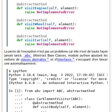
@abstractmethod
def
visitEngine
(
self
,
element
):
raise
NotImplementedError
@abstractmethod
def
visitWheel
(
self
,
element
):
raise
NotImplementedError
@abstractmethod
def
visitCar
(
self
,
element
):
raise
NotImplementedError
La perte de l'exception n'est pas un problème car elle n'est de toute façon
abc
jamais lancé,
(Abstract Base Classes, module python ajoutant les
notions de
classes abstraites
et d'
interfaces
s'occupant d'en lancer
une automatiquement:
$ ipython

Python 3.10.6 (main, Aug  3 2022, 17:39:45) [GCC 12.
Type 'copyright', 'credits' or 'license' for more in
IPython 8.4.0 -- An enhanced Interactive Python. Typ
In [1]: from abc import ABC, abstractmethod

   ...: 

   ...: class CarElementVisitor(ABC):

   ...:     @abstractmethod

   ...:     def visitBody(self, element):

   ...:         ...
