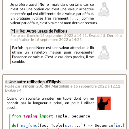
None
Je préfère aussi
mais dans certains cas ce
n'est pas une option car c'est une valeur acceptée
en entrée qui est différente de la valeur par défaut.
...
En pratique j’utilise très rarement
comme
valeur par défaut, c'est vraiment mon dernier recours.
[^]
#
Re: Autre usage de l'ellipsis
Posté par
jihele
le 16 septembre 2022 à 14:21
.
Évalué à
5
.
Dernière
modification le 16 septembre 2022 à 14:25.
Parfois, quand None est une valeur attendue, la lib
utilise un singleton maison pour représenter
l'absence de valeur. C'est le cas dans pandas, il me
semble.
#
Une autre utilisation d'Ellipsis
Posté par
François GUÉRIN
(
Mastodon
)
le 16 septembre 2022 à 12:12
.
Évalué à
4
.
Quand on souhaite annoter un tuple dont on ne
connait pas la longueur a priori, on peut l'utiliser
aussi…
from
typing
import
Tuple
,
Sequence
def
ma_func
(
foo
:
Tuple
[
str
,
...
])
->
Sequence
[
int
]: