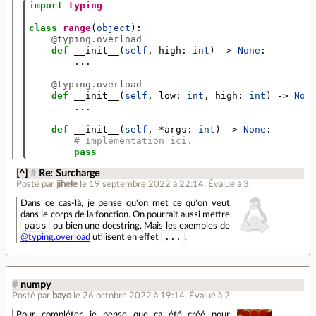
import
typing
class
range
(
object
):
@typing.overload
def
__init__
(
self
,
high
:
int
)
->
None
:
...
@typing.overload
def
__init__
(
self
,
low
:
int
,
high
:
int
)
->
Non
...
def
__init__
(
self
,
*
args
:
int
)
->
None
:
# Implémentation ici.
pass
[^]
#
Re: Surcharge
Posté par
jihele
le 19 septembre 2022 à 22:14
.
Évalué à
3
.
Dans ce cas-là, je pense qu'on met ce qu'on veut
dans le corps de la fonction. On pourrait aussi mettre
pass
ou bien une docstring. Mais les exemples de
...
@typing.overload
utilisent en effet
.
#
numpy
Posté par
bayo
le 26 octobre 2022 à 19:14
.
Évalué à
2
.
Pour compléter, je pense que ça été créé pour