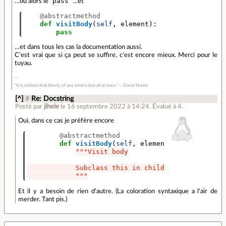
pass
…ou alors le
…et
@abstractmethod
def
visitBody
(
self
,
element
):
pass
…et dans tous les cas la documentation aussi.
C'est vrai que si ça peut se suffire, c'est encore mieux. Merci pour le
tuyau.
“It is seldom that liberty of any kind is lost all at once.” ― David Hume
[^]
#
Re: Docstring
Posté par
jihele
le 16 septembre 2022 à 14:24
.
Évalué à
4
.
Oui, dans ce cas je préfère encore
@abstractmethod
def
visitBody
(
self
,
element
):
"""Visit body
            Subclass this in child classes to def
            """
Et il y a besoin de rien d'autre. (La coloration syntaxique a l'air de
merder. Tant pis.)