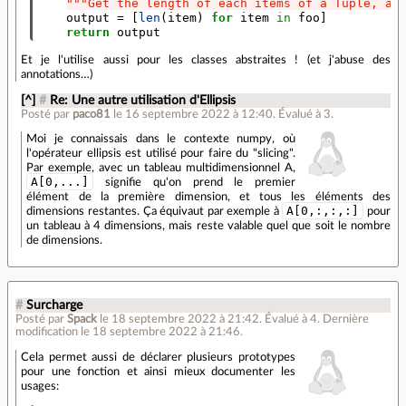
"""Get the length of each items of a Tuple, as
output
=
[
len
(
item
)
for
item
in
foo
]
return
output
Et je l'utilise aussi pour les classes abstraites ! (et j'abuse des
annotations…)
[^]
#
Re: Une autre utilisation d'Ellipsis
Posté par
paco81
le 16 septembre 2022 à 12:40
.
Évalué à
3
.
Moi je connaissais dans le contexte numpy, où
l'opérateur ellipsis est utilisé pour faire du "slicing".
Par exemple, avec un tableau multidimensionnel A,
A[0,...]
signifie qu'on prend le premier
élément de la première dimension, et tous les éléments des
A[0,:,:,:]
dimensions restantes. Ça équivaut par exemple à
pour
un tableau à 4 dimensions, mais reste valable quel que soit le nombre
de dimensions.
#
Surcharge
Posté par
Spack
le 18 septembre 2022 à 21:42
.
Évalué à
4
.
Dernière
modification le 18 septembre 2022 à 21:46.
Cela permet aussi de déclarer plusieurs prototypes
pour une fonction et ainsi mieux documenter les
usages: