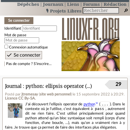
Dépêches
Journaux
Liens
Forums
Rédaction
🎙️ Projets Libres
Se connecter
Identifiant
Mot de passe
Connexion automatique
Pas de compte ? S’inscrire…
29
Journal
python: ellipsis operator (...)
Posté par
jtremesay
(
site web personnel
)
le 15 septembre 2022 à 20:29
.
Licence CC By‑SA.
...
J'ai découvert l'ellipsis operator de
python
(
). Dans le
pass
contexte où je l'utilise, c'est équivalent à
, autrement
dit ne rien faire. C'est utilisé principalement pour quand
python attend qu'un bloc syntaxique soit rempli (corps d'une
fonction, d'une boucle, …), mais qu'on a vraiment rien à y
faire. Je trouve que ça permet de faire des interfaces plus élégantes.