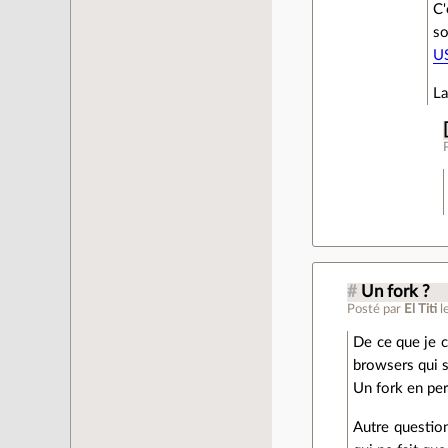
C'
s
U
La
#
Un fork ?
Posté par
El Titi
l
De ce que je 
browsers qui s
Un fork en per
Autre question