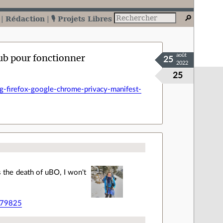
Rédaction
🎙️ Projets Libres
pub pour fonctionner
août
25
2022
25
firefox-google-chrome-privacy-manifest-
 the death of uBO, I won't
179825