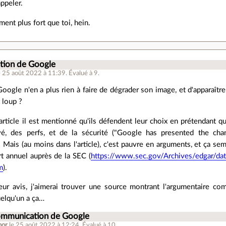
appeler.
ment plus fort que toi, hein.
ion de Google
e 25 août 2022 à 11:39
.
Évalué à
9
.
oogle n'en a plus rien à faire de dégrader son image, et d'apparaît
 loup ?
'article il est mentionné qu'ils défendent leur choix en prétendant q
vé, des perfs, et de la sécurité ("Google has presented the chan
 Mais (au moins dans l'article), c'est pauvre en arguments, et ça s
rt annuel auprès de la SEC (
https://www.sec.gov/Archives/edgar
m
).
eur avis, j'aimerai trouver une source montrant l'argumentaire co
quelqu'un a ça…
ommunication de Google
por
le 25 août 2022 à 12:24
.
Évalué à
10
.