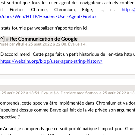
est surtout que tous les user-agent des navigateurs actuels contien
oit Firefox, Chrome, Chromium, Edge, …, cf.
https:
S/docs/Web/HTTP/Headers/User-Agent/Firefox
 stats fournie par webalizer n'apporte rien ici.
[^]
#
Re: Communication de Google
Posté par
ylsul
le 25 août 2022 à 22:08
.
Évalué à
4
.
D'accord, merci. Cette page fait un petit historique de l'en-tête http 
https://webaim.org/blog/user-agent-string-history/
e 25 août 2022 à 13:51
.
Évalué à
6
.
Dernière modification le 25 août 2022 à 13
comprends, cette spec va être implémentée dans Chromium et va don
'appuient dessus comme Brave qui fait de la vie privée son argument
spective ?
: Autant je comprends que ce soit problématique l'impact pour Ghost