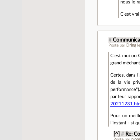
nous le r
C'est vrai
#
Communicat
Posté par
Dring
l
C'est moi ou G
grand méchant
Certes, dans l
de la vie pri
performance").
par leur rappo
20211231.ht
Pour un meill
l'instant - si 
[^]
#
Re: C
Posté par
plop