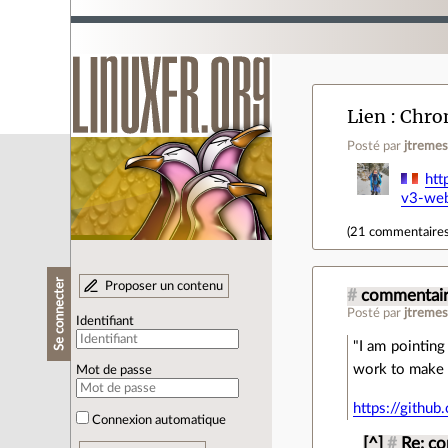
Lien
Chrom
Posté par
jtreme
htt
v3-web
(
21 commentaire
Se connecter
Proposer un contenu
#
commentair
Posté par
jtreme
Identifiant
"I am pointing
work to make 
Mot de passe
https://gith
Connexion automatique
[^]
#
Re: c