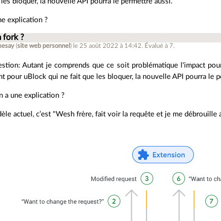
 les bloquer, la nouvelle API pourra le permettre aussi.
e explication ?
 fork ?
mesay
(
site web personnel
)
le 25 août 2022 à 14:42
.
Évalué à
7
.
estion: Autant je comprends que ce soit problématique l'impact pou
ant pour uBlock qui ne fait que les bloquer, la nouvelle API pourra le 
 a une explication ?
le actuel, c’est "Wesh frère, fait voir la requête et je me débrouille