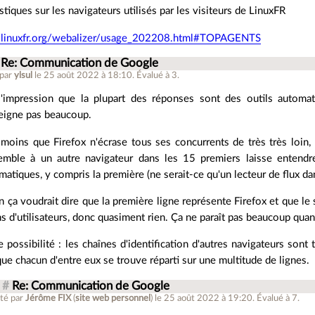
istiques sur les navigateurs utilisés par les visiteurs de LinuxFR
//linuxfr.org/webalizer/usage_202208.html#TOPAGENTS
Re: Communication de Google
 par
ylsul
le 25 août 2022 à 18:10
.
Évalué à
3
.
 l'impression que la plupart des réponses sont des outils autom
eigne pas beaucoup.
 moins que Firefox n'écrase tous ses concurrents de très très loin, le
emble à un autre navigateur dans les 15 premiers laisse entendr
matiques, y compris la première (ne serait-ce qu'un lecteur de flux d
n ça voudrait dire que la première ligne représente Firefox et que l
s d'utilisateurs, donc quasiment rien. Ça ne paraît pas beaucoup q
e possibilité : les chaînes d'identification d'autres navigateurs sont 
 que chacun d'entre eux se trouve réparti sur une multitude de lignes.
#
Re: Communication de Google
té par
Jérôme FIX
(
site web personnel
)
le 25 août 2022 à 19:20
.
Évalué à
7
.