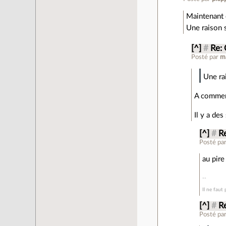
Maintenant q
Une raison s
[^]
#
Re:
Posté par
m
Une ra
A commenc
Il y a des
[^]
#
R
Posté pa
au pir
Il ne faut
[^]
#
R
Posté pa