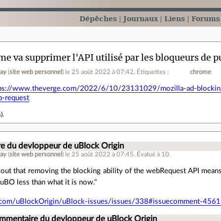
Dépêches
Journaux
Liens
Forums
e va supprimer l'API utilisé par les bloqueurs de 
say
(
site web personnel
)
le 25 août 2022 à 07:42
.
Étiquettes :
chrome
ps://www.theverge.com/2022/6/10/23131029/mozilla-ad-blocking-
-request
s
).
e du devloppeur de uBlock Origin
say
(
site web personnel
)
le 25 août 2022 à 07:45
.
Évalué à
10
.
 out that removing the blocking ability of the webRequest API means
uBO less than what it is now."
ub.com/uBlockOrigin/uBlock-issues/issues/338#issuecomment-456
ommentaire du devloppeur de uBlock Origin