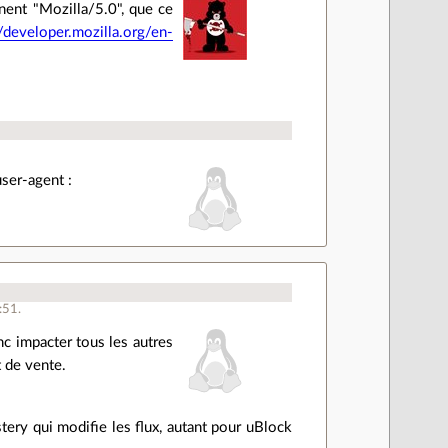
nent "Mozilla/5.0", que ce
//developer.mozilla.org/en-
user-agent :
:51.
c impacter tous les autres
 de vente.
ery qui modifie les flux, autant pour uBlock