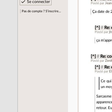
Posté par
Jean
Pas de compte ? S’inscrire…
Ça date de 2
[^]
#
Re:
Posté par
j
ça m’appr
[^]
#
Re: c
Posté par
Zeni
[^]
#
Re:
Posté par
El
Ce qui
un mo
Sarcasme
apparence
retour. E