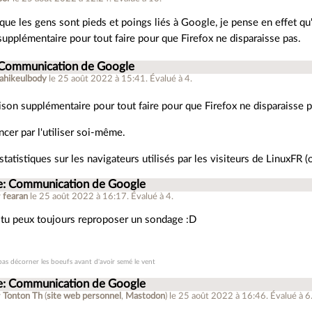
ue les gens sont pieds et poings liés à Google, je pense en effet qu'i
upplémentaire pour tout faire pour que Firefox ne disparaisse pas.
 Communication de Google
ahikeulbody
le 25 août 2022 à 15:41
.
Évalué à
4
.
ison supplémentaire pour tout faire pour que Firefox ne disparaisse p
er par l'utiliser soi-même.
 statistiques sur les navigateurs utilisés par les visiteurs de LinuxFR 
e: Communication de Google
r
fearan
le 25 août 2022 à 16:17
.
Évalué à
4
.
e tu peux toujours reproposer un sondage :D
 pas décorner les boeufs avant d'avoir semé le vent
e: Communication de Google
r
Tonton Th
(
site web personnel
,
Mastodon
)
le 25 août 2022 à 16:46
.
Évalué à
6