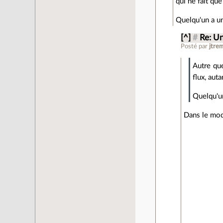
qui ne fait que
Quelqu'un a un
[^]
#
Re: Un
Posté par
jtre
Autre qu
flux, aut
Quelqu'un
Dans le modè