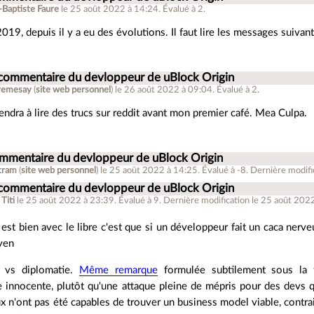
-Baptiste Faure
le 25 août 2022 à 14:24
.
Évalué à
2
.
019, depuis il y a eu des évolutions. Il faut lire les messages suivant
 commentaire du devloppeur de uBlock Origin
tremesay
(
site web personnel
)
le 26 août 2022 à 09:04
.
Évalué à
2
.
endra à lire des trucs sur reddit avant mon premier café. Mea Culpa.
ommentaire du devloppeur de uBlock Origin
tram
(
site web personnel
)
le 25 août 2022 à 14:25
.
Évalué à
-8
.
Dernière modifi
 commentaire du devloppeur de uBlock Origin
 Titi
le 25 août 2022 à 23:39
.
Évalué à
9
.
Dernière modification le 25 août 202
 est bien avec le libre c'est que si un développeur fait un caca nerve
yen
 vs diplomatie.
Même remarque
formulée subtilement sous la 
 innocente, plutôt qu'une attaque pleine de mépris pour des devs 
ux n'ont pas été capables de trouver un business model viable, contr