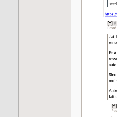
stat
https:
[^]
#
Posté
J'ai
rens
Et à
ress
auto
Sino
moin
Autr
fait
[^]
Pos