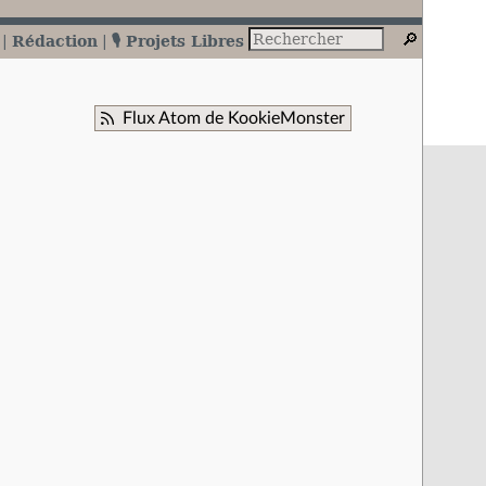
Rédaction
🎙️ Projets Libres
Flux Atom de KookieMonster