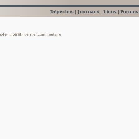
Dépêches
Journaux
Liens
Forums
note
intérêt
dernier commentaire
e