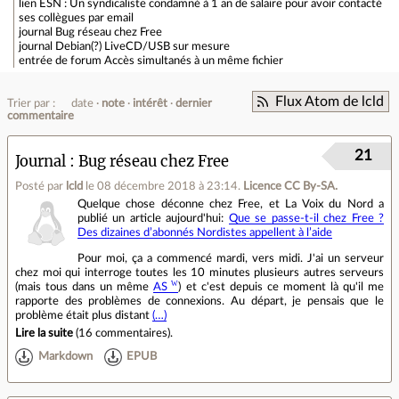
lien
ESN : Un syndicaliste condamné à 1 an de salaire pour avoir contacté
ses collègues par email
journal
Bug réseau chez Free
journal
Debian(?) LiveCD/USB sur mesure
entrée de forum
Accès simultanés à un même fichier
Flux Atom de lcld
Trier par :
date
note
intérêt
dernier
commentaire
21
Journal
Bug réseau chez Free
Posté par
lcld
le 08 décembre 2018 à 23:14
.
Licence CC By‑SA.
Quelque chose déconne chez Free, et La Voix du Nord a
publié un article aujourd'hui:
Que se passe-t-il chez Free ?
Des dizaines d’abonnés Nordistes appellent à l’aide
Pour moi, ça a commencé mardi, vers midi. J'ai un serveur
chez moi qui interroge toutes les 10 minutes plusieurs autres serveurs
(mais tous dans un même
AS
) et c'est depuis ce moment là qu'il me
rapporte des problèmes de connexions. Au départ, je pensais que le
problème était plus distant
(…)
Lire la suite
(
16 commentaires
).
Markdown
EPUB