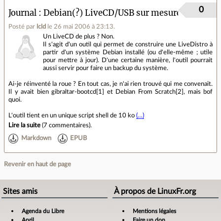
0
Journal
Debian(?) LiveCD/USB sur mesure
Posté par
lcld
le 26 mai 2006 à 23:13
.
Un LiveCD de plus ? Non.
Il s'agit d'un outil qui permet de construire une LiveDistro à
partir d'un système Debian installé (ou d'elle-même ; utile
pour mettre à jour). D'une certaine manière, l'outil pourrait
aussi servir pour faire un backup du système.
Ai-je réinventé la roue ? En tout cas, je n'ai rien trouvé qui me convenait.
Il y avait bien gibraltar-bootcd[1] et Debian From Scratch[2], mais bof
quoi.
L'outil tient en un unique script shell de 10 ko
(…)
Lire la suite
(
7 commentaires
).
Markdown
EPUB
Revenir en haut de page
Sites amis
À propos de LinuxFr.org
Agenda du Libre
Mentions légales
April
Faire un don