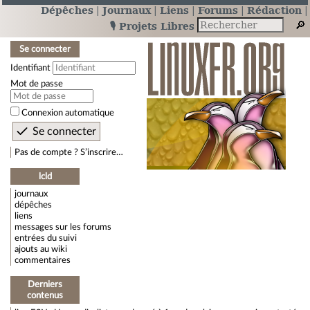
Dépêches
Journaux
Liens
Forums
Rédaction
🎙️ Projets Libres
Se connecter
Identifiant
Mot de passe
Connexion automatique
Pas de compte ? S’inscrire…
lcld
journaux
dépêches
liens
messages sur les forums
entrées du suivi
ajouts au wiki
commentaires
Derniers
contenus