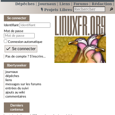
Dépêches
Journaux
Liens
Forums
Rédaction
🎙️ Projets Libres
Se connecter
Identifiant
Mot de passe
Connexion automatique
Pas de compte ? S’inscrire…
libertyseeker
journaux
dépêches
liens
messages sur les forums
entrées du suivi
ajouts au wiki
commentaires
Derniers
contenus