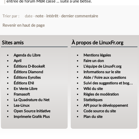
entrée de forum
MBR cassé ... suite à une bêtise.
Trier par :
date
note
intérêt
dernier commentaire
Revenir en haut de page
Sites amis
À propos de LinuxFr.org
Agenda du Libre
Mentions légales
April
Faire un don
Éditions D-BookeR
L’équipe de LinuxFr.org
Éditions Diamond
Informations sur le site
Éditions Eyrolles
Aide / Foire aux questions
Éditions ENI
Suivi des suggestions et bogues
En Vente Libre
Wiki du site
Framasoft
Règles de modération
La Quadrature du Net
Statistiques
Lea-Linux
API pour le développement
Open Source Initiative
Code source du site
Imprimerie Grafik Plus
Plan du site