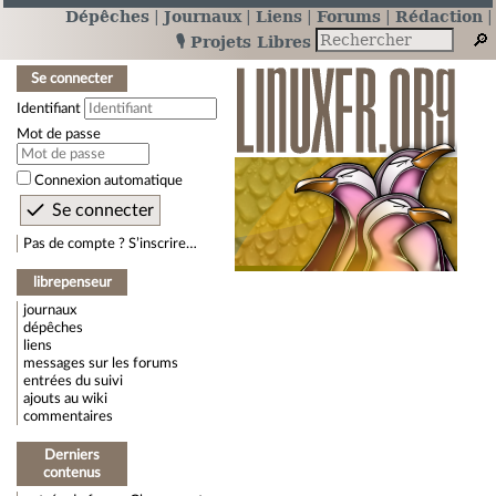
Dépêches
Journaux
Liens
Forums
Rédaction
🎙️ Projets Libres
Se connecter
Identifiant
Mot de passe
Connexion automatique
Pas de compte ? S’inscrire…
librepenseur
journaux
dépêches
liens
messages sur les forums
entrées du suivi
ajouts au wiki
commentaires
Derniers
contenus