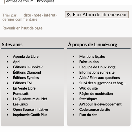
entrée de forum
Chronopost
Flux Atom de librepenseur
Trier par :
date
note
intérêt
dernier commentaire
Revenir en haut de page
Sites amis
À propos de LinuxFr.org
Agenda du Libre
Mentions légales
April
Faire un don
Éditions D-BookeR
L’équipe de LinuxFr.org
Éditions Diamond
Informations sur le site
Éditions Eyrolles
Aide / Foire aux questions
Éditions ENI
Suivi des suggestions et bogues
En Vente Libre
Wiki du site
Framasoft
Règles de modération
La Quadrature du Net
Statistiques
Lea-Linux
API pour le développement
Open Source Initiative
Code source du site
Imprimerie Grafik Plus
Plan du site