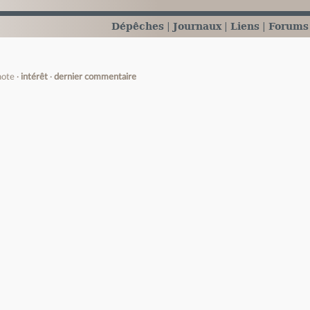
Dépêches
Journaux
Liens
Forums
note
intérêt
dernier commentaire
e