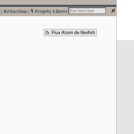
Rédaction
🎙️ Projets Libres
Flux Atom de likefish