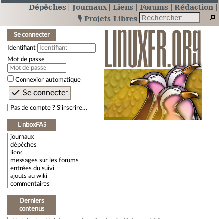
Dépêches
Journaux
Liens
Forums
Rédaction
🎙️ Projets Libres
Se connecter
Identifiant
Mot de passe
Connexion automatique
Pas de compte ? S’inscrire…
LinboxFAS
journaux
dépêches
liens
messages sur les forums
entrées du suivi
ajouts au wiki
commentaires
Derniers
contenus