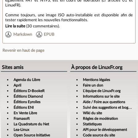
également FAT et NTFS, est en cours de libération (cf articles 01 et
LinuxFR).
Comme toujours, une image ISO auto-installable est disponible afin de
tester rapidement les nouvelles fonctionnalités.
Lire la suite
(
30 commentaires
).
Markdown
EPUB
Revenir en haut de page
Sites amis
À propos de LinuxFr.org
Agenda du Libre
Mentions légales
April
Faire un don
Éditions D-BookeR
L’équipe de LinuxFr.org
Éditions Diamond
Informations sur le site
Éditions Eyrolles
Aide / Foire aux questions
Éditions ENI
Suivi des suggestions et bogues
En Vente Libre
Wiki du site
Framasoft
Règles de modération
La Quadrature du Net
Statistiques
Lea-Linux
API pour le développement
Open Source Initiative
Code source du site