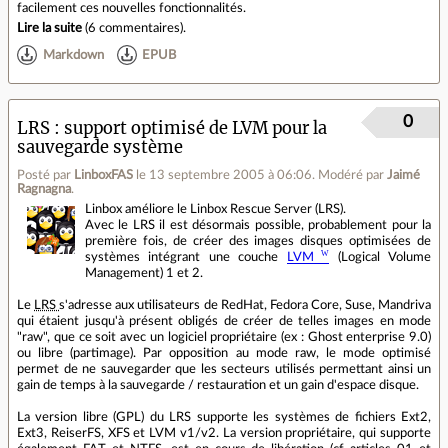
facilement ces nouvelles fonctionnalités.
Lire la suite
(
6 commentaires
).
Markdown
EPUB
0
LRS : support optimisé de LVM pour la
sauvegarde système
Posté par
LinboxFAS
le 13 septembre 2005 à 06:06
.
Modéré par
Jaimé
Ragnagna
.
Linbox améliore le Linbox Rescue Server (LRS).
Avec le LRS il est désormais possible, probablement pour la
première fois, de créer des images disques optimisées de
systèmes intégrant une couche
LVM
(Logical Volume
Management) 1 et 2.
Le
LRS
s'adresse aux utilisateurs de RedHat, Fedora Core, Suse, Mandriva
qui étaient jusqu'à présent obligés de créer de telles images en mode
"raw", que ce soit avec un logiciel propriétaire (ex : Ghost enterprise 9.0)
ou libre (partimage). Par opposition au mode raw, le mode optimisé
permet de ne sauvegarder que les secteurs utilisés permettant ainsi un
gain de temps à la sauvegarde / restauration et un gain d'espace disque.
La version libre (GPL) du LRS supporte les systèmes de fichiers Ext2,
Ext3, ReiserFS, XFS et LVM v1/v2. La version propriétaire, qui supporte