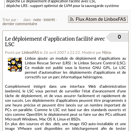
dépêche
Le déploiement d'application facilité avec LSC
dépêche
LRS : support optimisé de LVM pour la sauvegarde système
Flux Atom de LinboxFAS
Trier par :
date
note
intérêt
dernier commentaire
0
Le déploiement d'application facilité avec
LSC
Posté par
LinboxFAS
le 26 avril 2007 à 22:22
.
Modéré par
Nÿco
.
Linbox ajoute un module de déploiement d'applications au
Linbox Rescue Server (LRS) : le Linbox Secure Control (LSC).
Ce module est publié sous la licence GNU GPL. Le LSC
permet d'automatiser les déploiements d'applications et de
correctifs sur un parc informatique hétérogène.
Complètement intégré dans une interface Web d'administration
(webmin), le LSC vous permet de surveiller l'état d'avancement d'une
tâche de déploiement, et de vous assurer facilement et rapidement de
son succès. Les déploiements d'applications peuvent être programmés à
une heure précise et peuvent être lancés sur un nombre important de
PCs en parallèle. Comme le LSC est basé sur des standards ouverts et
sûrs comme OpenSSH, le déploiement peut se faire sur des PCs utilisant
Microsoft Windows, Mac OS X, Linux et BSDs.
En plus des sources et des .deb, une image ISO auto-installable et une
image VMware sont disponibles en téléchargement afin de tester