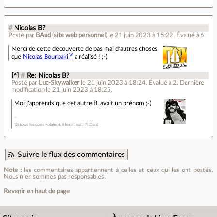
#
Nicolas B?
Posté par
BAud
(
site web personnel
)
le 21 juin 2023 à 15:22
.
Évalué à
6
.
Merci de cette découverte de pas mal d'autres choses
que
Nicolas Bourbaki
a réalisé ! ;-)
[^]
#
Re: Nicolas B?
Posté par
Luc-Skywalker
le 21 juin 2023 à 18:24
.
Évalué à
2
.
Dernière
modification le 21 juin 2023 à 18:25.
Moi j'apprends que cet autre B. avait un prénom ;-)
"Si tous les cons volaient, il ferait nuit" F. Dard
Suivre le flux des commentaires
Note :
les commentaires appartiennent à celles et ceux qui les ont postés.
Nous n’en sommes pas responsables.
Revenir en haut de page