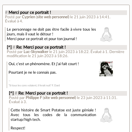
#
Merci pour ce portrait !
Posté par
Cyprien
(
site web personnel
)
le 21 juin 2023 à 14:41
.
Évalué à
4
.
Le personnage ne doit pas être facile à vivre tous les
jours, mais il vaut le détour !
Merci pour ce portrait et pour ton journal !
[^]
#
Re: Merci pour ce portrait !
Posté par
Luc-Skywalker
le 21 juin 2023 à 18:22
.
Évalué à
1
.
Dernière
modification le 21 juin 2023 à 18:26.
Oui, c'est un phénomène. Et j'ai fait court !
Pourtant je ne le connais pas.
"Si tous les cons volaient, il ferait nuit" F. Dard
[^]
#
Re: Merci pour ce portrait !
Posté par
Philippe F
(
site web personnel
)
le 23 juin 2023 à 11:31
.
Évalué à
3
.
Cette histoire de Smart Potatoe est juste géniale !
Avec tous les codes de la communication
startup/high tech.
Respect!