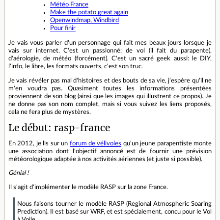
Météo France
Make the potato great again
Openwindmap, Windbird
Pour finir
Je vais vous parler d'un personnage qui fait mes beaux jours lorsque je
vais sur internet. C'est un passionné: de vol (il fait du parapente),
d'aérologie, de météo (forcément). C'est un sacré geek aussi: le DIY,
l'info, le libre, les formats ouverts, c'est son truc.
Je vais révéler pas mal d'histoires et des bouts de sa vie, j’espère qu'il ne
m'en voudra pas. Quasiment toutes les informations présentées
proviennent de son blog (ainsi que les images qui illustrent ce propos). Je
ne donne pas son nom complet, mais si vous suivez les liens proposés,
cela ne fera plus de mystères.
Le début: rasp-france
En 2012, je lis sur un
forum de vélivoles
qu'un jeune parapentiste monte
une association dont l'objectif annoncé est de fournir une prévision
météorologique adaptée à nos activités aériennes (et juste si possible).
Génial !
Il s'agit d'implémenter le modèle RASP sur la zone France.
Nous faisons tourner le modèle RASP (Regional Atmospheric Soaring
Prediction). Il est basé sur WRF, et est spécialement, concu pour le Vol
à Voile.