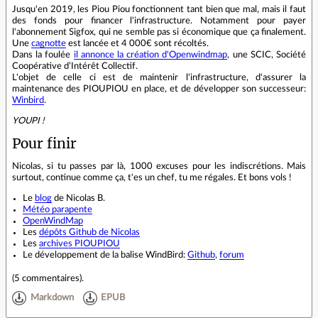
Jusqu'en 2019, les Piou Piou fonctionnent tant bien que mal, mais il faut
des fonds pour financer l'infrastructure. Notamment pour payer
l'abonnement Sigfox, qui ne semble pas si économique que ça finalement.
Une
cagnotte
est lancée et 4 000€ sont récoltés.
Dans la foulée
il annonce la création d'Openwindmap
, une SCIC, Société
Coopérative d’Intérêt Collectif.
L'objet de celle ci est de maintenir l'infrastructure, d'assurer la
maintenance des PIOUPIOU en place, et de développer son successeur:
Winbird
.
YOUPI !
Pour finir
Nicolas, si tu passes par là, 1000 excuses pour les indiscrétions. Mais
surtout, continue comme ça, t'es un chef, tu me régales. Et bons vols !
Le
blog
de Nicolas B.
Météo parapente
OpenWindMap
Les
dépôts Github de Nicolas
Les
archives PIOUPIOU
Le développement de la balise WindBird:
Github
,
forum
(
5 commentaires
).
Markdown
EPUB