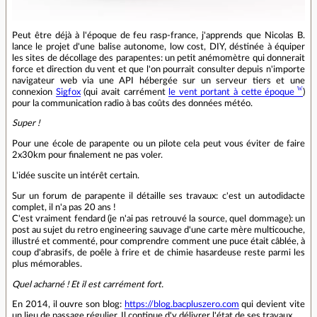
Peut être déjà à l'époque de feu rasp-france, j'apprends que Nicolas B.
lance le projet d'une balise autonome, low cost, DIY, déstinée à équiper
les sites de décollage des parapentes: un petit anémomètre qui donnerait
force et direction du vent et que l'on pourrait consulter depuis n'importe
navigateur web via une API hébergée sur un serveur tiers et une
connexion
Sigfox
(qui avait carrément
le vent portant à cette époque
)
pour la communication radio à bas coûts des données météo.
Super !
Pour une école de parapente ou un pilote cela peut vous éviter de faire
2x30km pour finalement ne pas voler.
L'idée suscite un intérêt certain.
Sur un forum de parapente il détaille ses travaux: c'est un autodidacte
complet, il n'a pas 20 ans !
C'est vraiment fendard (je n'ai pas retrouvé la source, quel dommage): un
post au sujet du retro engineering sauvage d'une carte mère multicouche,
illustré et commenté, pour comprendre comment une puce était câblée, à
coup d'abrasifs, de poêle à frire et de chimie hasardeuse reste parmi les
plus mémorables.
Quel acharné ! Et il est carrément fort.
En 2014, il ouvre son blog:
https://blog.bacpluszero.com
qui devient vite
un lieu de passage régulier. Il continue d'y délivrer l'état de ses travaux.