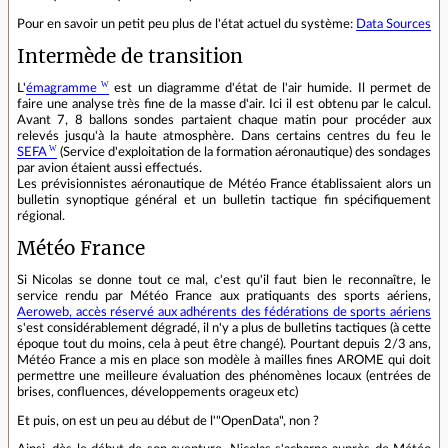
Pour en savoir un petit peu plus de l'état actuel du système:
Data Sources
Intermède de transition
L'
émagramme
est un diagramme d'état de l'air humide. Il permet de
faire une analyse très fine de la masse d'air. Ici il est obtenu par le calcul.
Avant 7, 8 ballons sondes partaient chaque matin pour procéder aux
relevés jusqu'à la haute atmosphère. Dans certains centres du feu le
SEFA
(Service d'exploitation de la formation aéronautique) des sondages
par avion étaient aussi effectués.
Les prévisionnistes aéronautique de Météo France établissaient alors un
bulletin synoptique général et un bulletin tactique fin spécifiquement
régional.
Météo France
Si Nicolas se donne tout ce mal, c'est qu'il faut bien le reconnaître, le
service rendu par Météo France aux pratiquants des sports aériens,
Aeroweb, accès réservé aux adhérents des fédérations de sports aériens
s'est considérablement dégradé, il n'y a plus de bulletins tactiques (à cette
époque tout du moins, cela à peut être changé). Pourtant depuis 2/3 ans,
Météo France a mis en place son modèle à mailles fines AROME qui doit
permettre une meilleure évaluation des phénomènes locaux (entrées de
brises, confluences, développements orageux etc)
Et puis, on est un peu au début de l'"OpenData", non ?