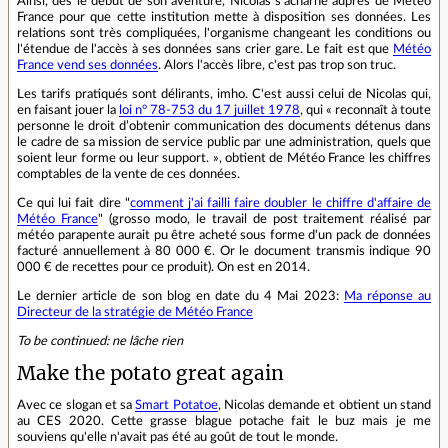
Ainsi, dès le début de son aventure, Nicolas s'acharne auprès de Météo
France pour que cette institution mette à disposition ses données. Les
relations sont très compliquées, l'organisme changeant les conditions ou
l'étendue de l'accès à ses données sans crier gare. Le fait est que
Météo
France vend ses données
. Alors l'accès libre, c'est pas trop son truc.
Les tarifs pratiqués sont délirants, imho. C'est aussi celui de Nicolas qui,
en faisant jouer la
loi n° 78-753 du 17 juillet 1978
, qui « reconnaît à toute
personne le droit d’obtenir communication des documents détenus dans
le cadre de sa mission de service public par une administration, quels que
soient leur forme ou leur support. », obtient de Météo France les chiffres
comptables de la vente de ces données.
Ce qui lui fait dire "
comment j'ai failli faire doubler le chiffre d'affaire de
Météo France
" (grosso modo, le travail de post traitement réalisé par
météo parapente aurait pu être acheté sous forme d'un pack de données
facturé annuellement à 80 000 €. Or le document transmis indique 90
000 € de recettes pour ce produit). On est en 2014.
Le dernier article de son blog en date du 4 Mai 2023:
Ma réponse au
Directeur de la stratégie de Météo France
To be continued: ne lâche rien
Make the potato great again
Avec ce slogan et sa
Smart Potatoe
, Nicolas demande et obtient un stand
au CES 2020. Cette grasse blague potache fait le buz mais je me
souviens qu'elle n'avait pas été au goût de tout le monde.