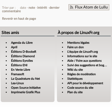
Flux Atom de Lullu
Trier par :
date
note
intérêt
dernier
commentaire
Revenir en haut de page
Sites amis
À propos de LinuxFr.org
Agenda du Libre
Mentions légales
April
Faire un don
Éditions D-BookeR
L’équipe de LinuxFr.org
Éditions Diamond
Informations sur le site
Éditions Eyrolles
Aide / Foire aux questions
Éditions ENI
Suivi des suggestions et bogues
En Vente Libre
Wiki du site
Framasoft
Règles de modération
La Quadrature du Net
Statistiques
Lea-Linux
API pour le développement
Open Source Initiative
Code source du site
Imprimerie Grafik Plus
Plan du site