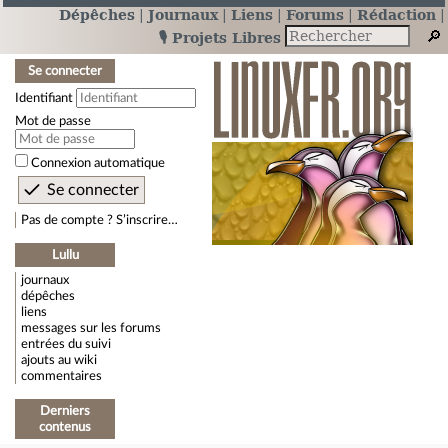
Dépêches
Journaux
Liens
Forums
Rédaction
🎙️ Projets Libres
Se connecter
Identifiant
Mot de passe
Connexion automatique
Pas de compte ? S’inscrire…
Lullu
journaux
dépêches
liens
messages sur les forums
entrées du suivi
ajouts au wiki
commentaires
Derniers
contenus