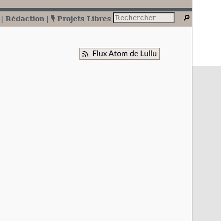
Rédaction
🎙️ Projets Libres
Flux Atom de Lullu