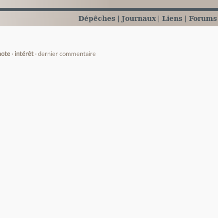
Dépêches
Journaux
Liens
Forums
note
intérêt
dernier commentaire
e