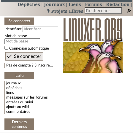
Dépêches
Journaux
Liens
Forums
Rédaction
🎙️ Projets Libres
Se connecter
Identifiant
Mot de passe
Connexion automatique
Pas de compte ? S’inscrire…
Lullu
journaux
dépêches
liens
messages sur les forums
entrées du suivi
ajouts au wiki
commentaires
Derniers
contenus