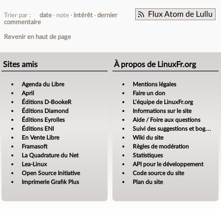
Flux Atom de Lullu
Trier par :
date
note
intérêt
dernier
commentaire
Revenir en haut de page
Sites amis
À propos de LinuxFr.org
Agenda du Libre
Mentions légales
April
Faire un don
Éditions D-BookeR
L’équipe de LinuxFr.org
Éditions Diamond
Informations sur le site
Éditions Eyrolles
Aide / Foire aux questions
Éditions ENI
Suivi des suggestions et bogues
En Vente Libre
Wiki du site
Framasoft
Règles de modération
La Quadrature du Net
Statistiques
Lea-Linux
API pour le développement
Open Source Initiative
Code source du site
Imprimerie Grafik Plus
Plan du site