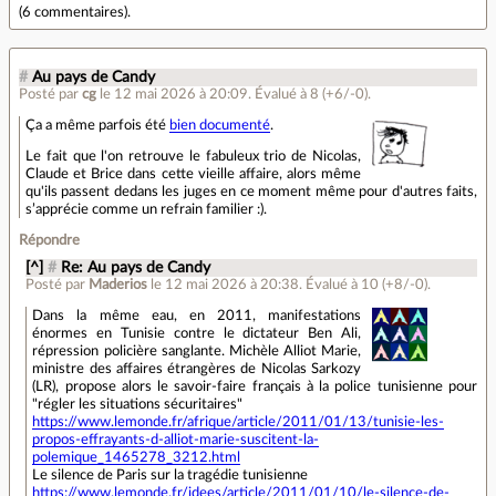
(
6 commentaires
).
#
Au pays de Candy
Posté par
cg
le 12 mai 2026 à 20:09
.
Évalué à
8
(+6/-0)
.
Ça a même parfois été
bien documenté
.
Le fait que l'on retrouve le fabuleux trio de Nicolas,
Claude et Brice dans cette vieille affaire, alors même
qu'ils passent dedans les juges en ce moment même pour d'autres faits,
s’apprécie comme un refrain familier :).
Répondre
[^]
#
Re: Au pays de Candy
Posté par
Maderios
le 12 mai 2026 à 20:38
.
Évalué à
10
(+8/-0)
.
Dans la même eau, en 2011, manifestations
énormes en Tunisie contre le dictateur Ben Ali,
répression policière sanglante. Michèle Alliot Marie,
ministre des affaires étrangères de Nicolas Sarkozy
(LR), propose alors le savoir-faire français à la police tunisienne pour
"régler les situations sécuritaires"
https://www.lemonde.fr/afrique/article/2011/01/13/tunisie-les-
propos-effrayants-d-alliot-marie-suscitent-la-
polemique_1465278_3212.html
Le silence de Paris sur la tragédie tunisienne
https://www.lemonde.fr/idees/article/2011/01/10/le-silence-de-