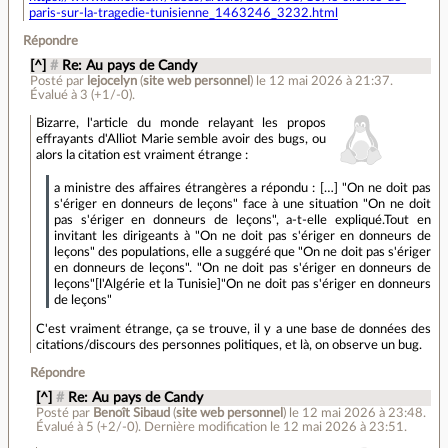
paris-sur-la-tragedie-tunisienne_1463246_3232.html
Répondre
[^]
#
Re: Au pays de Candy
Posté par
lejocelyn
(
site web personnel
)
le 12 mai 2026 à 21:37
.
Évalué à
3
(+1/-0)
.
Bizarre, l'article du monde relayant les propos
effrayants d'Alliot Marie semble avoir des bugs, ou
alors la citation est vraiment étrange :
a ministre des affaires étrangères a répondu : […] "On ne doit pas
s'ériger en donneurs de leçons" face à une situation "On ne doit
pas s'ériger en donneurs de leçons", a-t-elle expliqué.Tout en
invitant les dirigeants à "On ne doit pas s'ériger en donneurs de
leçons" des populations, elle a suggéré que "On ne doit pas s'ériger
en donneurs de leçons". "On ne doit pas s'ériger en donneurs de
leçons"[l'Algérie et la Tunisie]"On ne doit pas s'ériger en donneurs
de leçons"
C'est vraiment étrange, ça se trouve, il y a une base de données des
citations/discours des personnes politiques, et là, on observe un bug.
Répondre
[^]
#
Re: Au pays de Candy
Posté par
Benoît Sibaud
(
site web personnel
)
le 12 mai 2026 à 23:48
.
Évalué à
5
(+2/-0)
.
Dernière modification le 12 mai 2026 à 23:51.