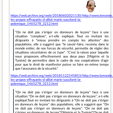
https://web.archive.org/web/20180602021130/http://www.lemonde.fr
les-propos-effrayants-d-alliot-marie-suscitent-la-
polemique_1465278_3212.html
"On ne doit pas s'ériger en donneurs de leçons" face à une
situation "complexe", a-t-elle expliqué. Tout en invitant les
dirigeants à "mieux prendre en compte les attentes" des
populations, elle a suggéré que "le savoir-faire, reconnu dans le
monde entier, de nos forces de sécurité, permette de régler des
situations sécuritaires de ce type". "C'est la raison pour laquelle
nous proposons effectivement aux deux pays [l'Algérie et la
Tunisie] de permettre dans le cadre de nos coopérations d'agir
pour que le droit de manifester puisse se faire en même temps
que l'assurance de la sécurité."
https://web.archive.org/web/20181122145853/http://www.lemonde.fr
les-propos-effrayants-d-alliot-marie-suscitent-la-
polemique_1465278_3212.html
"On ne doit pas s'ériger en donneurs de leçons" face à une
situation "On ne doit pas s'ériger en donneurs de leçons", a-t-elle
expliqué.Tout en invitant les dirigeants à "On ne doit pas s'ériger
en donneurs de leçons" des populations, elle a suggéré que "On
ne doit pas s'ériger en donneurs de leçons". "On ne doit pas
s'ériger en donneurs de leçons"[l'Algérie et la Tunisie]"On ne doit