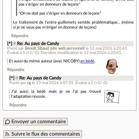
pas s'ériger en donneurs de leçons"
"On ne doit pas s'ériger en donneurs de leçons"
Le traitement de l'entre-guillemets semble problématique… (même
si je ne veux pas m'ériger en donneur de leçons)
Répondre
[^]
#
Re: Au pays de Candy
Posté par
Benoît Sibaud
(
site web personnel
)
le 12 mai 2026 à 20:41
.
Évalué à
5
(+2/-0)
.
Dernière modification le 12 mai 2026 à 20:41.
Et aussi du même auteur (avec NICOBY)
en bédé
.
Répondre
[^]
#
Re: Au pays de Candy
Posté par
cg
le 13 mai 2026 à 07:35
.
Évalué à
2
(+0/-0)
.
J'ai aussi la bédé mais je ne l'ai pas trouvé
l'adaptation réussie.
Répondre
Envoyer un commentaire
Suivre le flux des commentaires