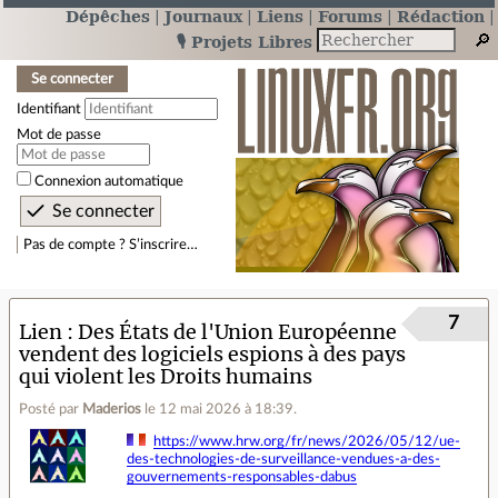
Dépêches
Journaux
Liens
Forums
Rédaction
🎙️ Projets Libres
Se connecter
Identifiant
Mot de passe
Connexion automatique
Pas de compte ? S’inscrire…
7
Lien
Des États de l'Union Européenne
vendent des logiciels espions à des pays
qui violent les Droits humains
Posté par
Maderios
le 12 mai 2026 à 18:39
.
https://www.hrw.org/fr/news/2026/05/12/ue-
des-technologies-de-surveillance-vendues-a-des-
gouvernements-responsables-dabus