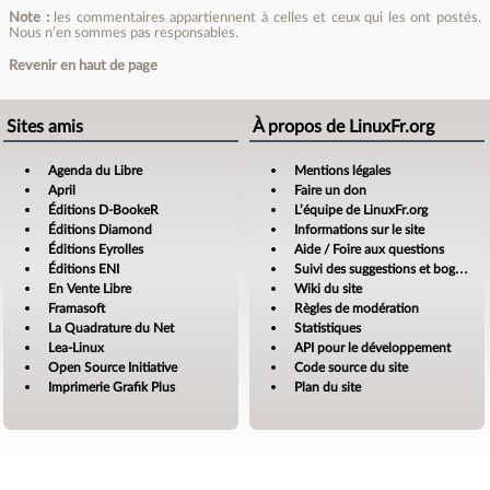
Note :
les commentaires appartiennent à celles et ceux qui les ont postés.
Nous n’en sommes pas responsables.
Revenir en haut de page
Sites amis
À propos de LinuxFr.org
Agenda du Libre
Mentions légales
April
Faire un don
Éditions D-BookeR
L’équipe de LinuxFr.org
Éditions Diamond
Informations sur le site
Éditions Eyrolles
Aide / Foire aux questions
Éditions ENI
Suivi des suggestions et bogues
En Vente Libre
Wiki du site
Framasoft
Règles de modération
La Quadrature du Net
Statistiques
Lea-Linux
API pour le développement
Open Source Initiative
Code source du site
Imprimerie Grafik Plus
Plan du site