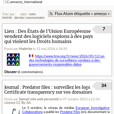
1
amnesty_international
Flux Atom étiquette « amesys »
Trier par :
date
note
intérêt
dernier commentaire
7
Lien
Des États de l'Union Européenne
vendent des logiciels espions à des pays
qui violent les Droits humains
Posté par
Maderios
le 12 mai 2026 à 18:39
.
https://www.hrw.org/fr/news/2026/05/12/ue-
des-technologies-de-surveillance-vendues-a-des-
gouvernements-responsables-dabus
Discuter
(
6 commentaires
).
34
Journal
Predator files : surveillez les logs
Certificate transparency sur vos domaines
Posté par
Samuel
(
site web personnel
)
le 07 octobre 2023 à 22:34
.
Licence CC By‑SA.
Le 5 octobre, le réseau de médias
European Investigative
Collaborations
a publié les
Predator Files
(en), documentant la