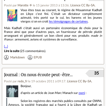
Posté par
Marotte ⛧
le 15 janvier 2013 à 13:36
.
Licence CC By‑SA.
Vous êtes tous au courant, le régime de Mouammar Kadhafi
en Libye c'est fini. C'était un dictateur complètement
azimuté, très porté sur le cul, les harems et les jeunes
vierges si on en croit
les témoignages de certaines
.
Mais Kadhafi c'était aussi un partenaire économique de choix pour la
France ainsi que pour d'autres pays, un fournisseur de pétrole plutôt
arrangeant et généralement un bon client pour nos produits
made in
France
: armement, avions et systèmes de surveillance.
(…)
Lire la suite
(
25 commentaires
).
Markdown
EPUB
35
Journal
On nous écoute peut-être...
Posté par
redo_fr
le 19 octobre 2011 à 09:17
.
Licence CC By‑SA.
Bonjour,
d'après un article de Jean Marc Manach sur
owni
:
Selon les registres des marchés publics consultés par OWNI,
Amesys, la société française qui a fourni à la Libye de Kadhafi un