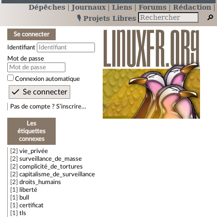
Dépêches
Journaux
Liens
Forums
Rédaction
🎙️ Projets Libres
Se connecter
Identifiant
Mot de passe
Connexion automatique
Pas de compte ? S’inscrire…
Les
étiquettes
connexes
2
vie_privée
2
surveillance_de_masse
2
complicité_de_tortures
2
capitalisme_de_surveillance
2
droits_humains
1
liberté
1
bull
1
certificat
1
tls