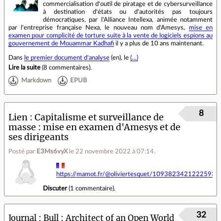
commercialisation d'outil de piratage et de cybersurveillance
à destination d'états ou d'autorités pas toujours
démocratiques, par l'Alliance Intellexa, animée notamment
par l'entreprise française Nexa, le nouveau nom d'Amesys,
mise en
examen pour complicité de torture suite à la vente de logiciels espions au
gouvernement de Mouammar Kadhafi
il y a plus de 10 ans maintenant.
Dans
le premier document d'analyse
(en), le
(…)
Lire la suite
(
8 commentaires
).
Markdown
EPUB
8
Lien
Capitalisme et surveillance de
masse : mise en examen d'Amesys et de
ses dirigeants
Posté par
E3Ms6vyX
le 22 novembre 2022 à 07:14
.
https://mamot.fr/@oliviertesquet/10938234212225933
Discuter
(
1 commentaire
).
32
Journal
Bull : Architect of an Open World