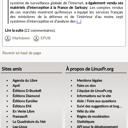
système de surveillance globale de l’Internet,
a également vendu ses
matériels d’interception à la France de Sarkozy
. Les comptes rendus
de ces marchés montrent qu’Amesys a équipé les services français
des ministères de la défense et de l’intérieur d’au moins sept
systèmes d’interception et d’analyse des
(…)
Lire la suite
(
22 commentaires
).
Markdown
EPUB
Revenir en haut de page
Sites amis
À propos de LinuxFr.org
Agenda du Libre
Mentions légales
April
Faire un don
Éditions D-BookeR
L’équipe de LinuxFr.org
Éditions Diamond
Informations sur le site
Éditions Eyrolles
Aide / Foire aux questions
Éditions ENI
Suivi des suggestions et bogues
En Vente Libre
Wiki du site
Framasoft
Règles de modération
La Quadrature du Net
Statistiques
Lea-Linux
API pour le développement