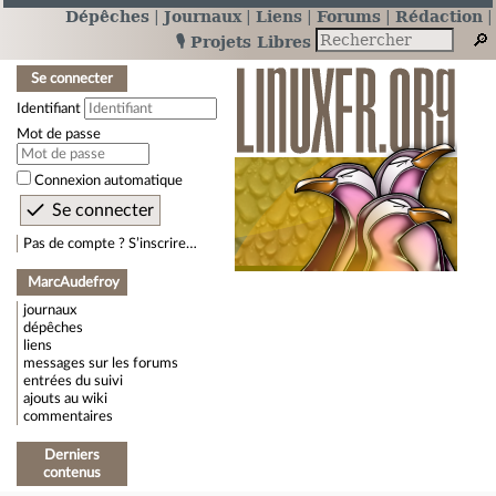
Dépêches
Journaux
Liens
Forums
Rédaction
🎙️ Projets Libres
Se connecter
Identifiant
Mot de passe
Connexion automatique
Pas de compte ? S’inscrire…
MarcAudefroy
journaux
dépêches
liens
messages sur les forums
entrées du suivi
ajouts au wiki
commentaires
Derniers
contenus