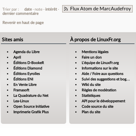
Flux Atom de MarcAudefroy
Trier par :
date
note
intérêt
dernier commentaire
Revenir en haut de page
Sites amis
À propos de LinuxFr.org
Agenda du Libre
Mentions légales
April
Faire un don
Éditions D-BookeR
L’équipe de LinuxFr.org
Éditions Diamond
Informations sur le site
Éditions Eyrolles
Aide / Foire aux questions
Éditions ENI
Suivi des suggestions et bogues
En Vente Libre
Wiki du site
Framasoft
Règles de modération
La Quadrature du Net
Statistiques
Lea-Linux
API pour le développement
Open Source Initiative
Code source du site
Imprimerie Grafik Plus
Plan du site