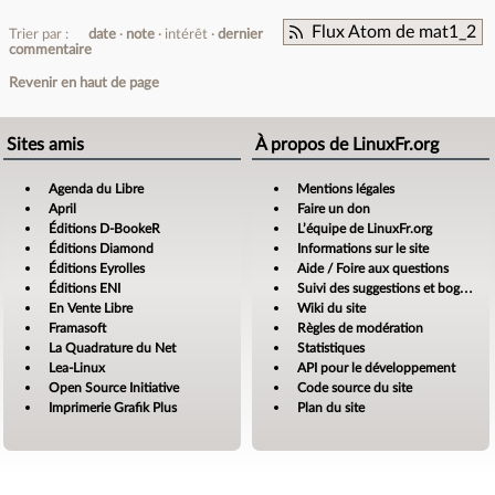
Flux Atom de mat1_2
Trier par :
date
note
intérêt
dernier
commentaire
Revenir en haut de page
Sites amis
À propos de LinuxFr.org
Agenda du Libre
Mentions légales
April
Faire un don
Éditions D-BookeR
L’équipe de LinuxFr.org
Éditions Diamond
Informations sur le site
Éditions Eyrolles
Aide / Foire aux questions
Éditions ENI
Suivi des suggestions et bogues
En Vente Libre
Wiki du site
Framasoft
Règles de modération
La Quadrature du Net
Statistiques
Lea-Linux
API pour le développement
Open Source Initiative
Code source du site
Imprimerie Grafik Plus
Plan du site