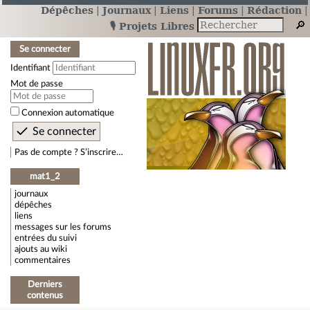
Dépêches
Journaux
Liens
Forums
Rédaction
🎙️ Projets Libres
Se connecter
Identifiant
Mot de passe
Connexion automatique
Pas de compte ? S’inscrire…
mat1_2
journaux
dépêches
liens
messages sur les forums
entrées du suivi
ajouts au wiki
commentaires
Derniers
contenus