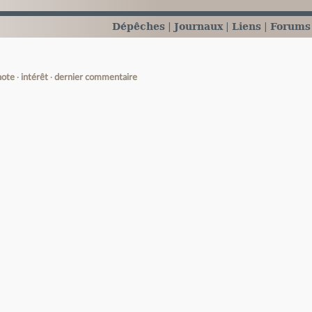
Dépêches
Journaux
Liens
Forums
note
intérêt
dernier commentaire
e