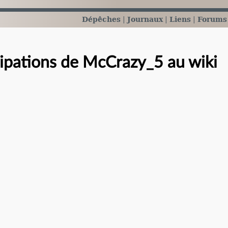
Dépêches
Journaux
Liens
Forums
cipations de McCrazy_5 au wiki
e