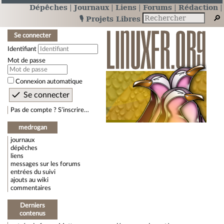
Dépêches
Journaux
Liens
Forums
Rédaction
🎙️ Projets Libres
Se connecter
Identifiant
Mot de passe
Connexion automatique
Pas de compte ? S’inscrire…
medrogan
journaux
dépêches
liens
messages sur les forums
entrées du suivi
ajouts au wiki
commentaires
Derniers
contenus