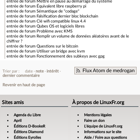
entrée de forum
Mettre en pause au démarrage du système
entrée de forum
Équivalent libre raspberry pi
entrée de forum
Sémantique de "codage"
entrée de forum
Falsification dernier bloc blockchain
entrée de forum
Clé wifi compatible linux 4.4
entrée de forum
Qubes OS et logiciels libres
entrée de forum
Problème avec KMS
entrée de forum
Remplir un volume de données aléatoires avant de le
chiffrer ?
entrée de forum
Questions sur le bitcoin
entrée de forum
Utiliser un bridge avec kvm
entrée de forum
Fonctionnement des subkeys avec gpg
Flux Atom de medrogan
Trier par :
date
note
intérêt
dernier commentaire
Revenir en haut de page
Sites amis
À propos de LinuxFr.org
Agenda du Libre
Mentions légales
April
Faire un don
Éditions D-BookeR
L’équipe de LinuxFr.org
Éditions Diamond
Informations sur le site
Éditions Eyrolles
Aide / Foire aux questions