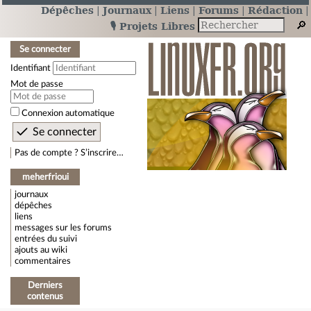
Dépêches
Journaux
Liens
Forums
Rédaction
🎙️ Projets Libres
Se connecter
Identifiant
Mot de passe
Connexion automatique
Pas de compte ? S’inscrire…
meherfrioui
journaux
dépêches
liens
messages sur les forums
entrées du suivi
ajouts au wiki
commentaires
Derniers
contenus