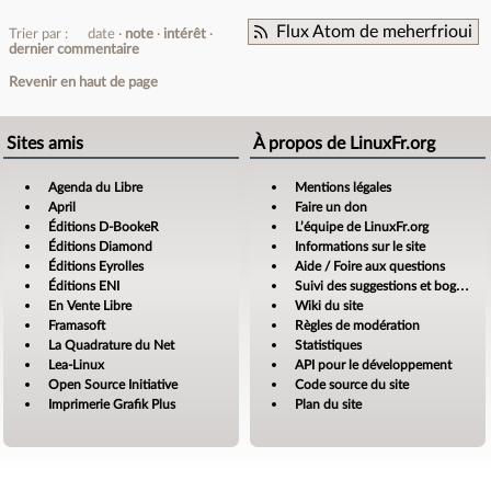
Flux Atom de meherfrioui
Trier par :
date
note
intérêt
dernier commentaire
Revenir en haut de page
Sites amis
À propos de LinuxFr.org
Agenda du Libre
Mentions légales
April
Faire un don
Éditions D-BookeR
L’équipe de LinuxFr.org
Éditions Diamond
Informations sur le site
Éditions Eyrolles
Aide / Foire aux questions
Éditions ENI
Suivi des suggestions et bogues
En Vente Libre
Wiki du site
Framasoft
Règles de modération
La Quadrature du Net
Statistiques
Lea-Linux
API pour le développement
Open Source Initiative
Code source du site
Imprimerie Grafik Plus
Plan du site