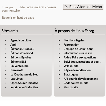
Flux Atom de Meho
Trier par :
date
note
intérêt
dernier
commentaire
Revenir en haut de page
Sites amis
À propos de LinuxFr.org
Agenda du Libre
Mentions légales
April
Faire un don
Éditions D-BookeR
L’équipe de LinuxFr.org
Éditions Diamond
Informations sur le site
Éditions Eyrolles
Aide / Foire aux questions
Éditions ENI
Suivi des suggestions et bogues
En Vente Libre
Wiki du site
Framasoft
Règles de modération
La Quadrature du Net
Statistiques
Lea-Linux
API pour le développement
Open Source Initiative
Code source du site
Imprimerie Grafik Plus
Plan du site