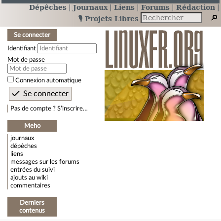
Dépêches
Journaux
Liens
Forums
Rédaction
🎙️ Projets Libres
Se connecter
Identifiant
Mot de passe
Connexion automatique
Pas de compte ? S’inscrire…
Meho
journaux
dépêches
liens
messages sur les forums
entrées du suivi
ajouts au wiki
commentaires
Derniers
contenus