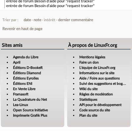
entrée de forum
Besoin d'aide pour "request tracker"
entrée de forum
Besoin d'aide pour "request tracker"
Trier par :
date
note
intérêt
dernier commentaire
Revenir en haut de page
Sites amis
À propos de LinuxFr.org
Agenda du Libre
Mentions légales
April
Faire un don
Éditions D-BookeR
L’équipe de LinuxFr.org
Éditions Diamond
Informations sur le site
Éditions Eyrolles
Aide / Foire aux questions
Éditions ENI
Suivi des suggestions et bogues
En Vente Libre
Wiki du site
Framasoft
Règles de modération
La Quadrature du Net
Statistiques
Lea-Linux
API pour le développement
Open Source Initiative
Code source du site
Imprimerie Grafik Plus
Plan du site