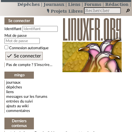
Dépêches
Journaux
Liens
Forums
Rédaction
🎙️ Projets Libres
Se connecter
Identifiant
Mot de passe
Connexion automatique
Pas de compte ? S’inscrire…
mingo
journaux
dépêches
liens
messages sur les forums
entrées du suivi
ajouts au wiki
commentaires
Derniers
contenus