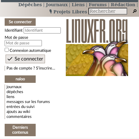
Dépêches
Journaux
Liens
Forums
Rédaction
🎙️ Projets Libres
Se connecter
Identifiant
Mot de passe
Connexion automatique
Pas de compte ? S’inscrire…
naloo
journaux
dépêches
liens
messages sur les forums
entrées du suivi
ajouts au wiki
commentaires
Derniers
contenus