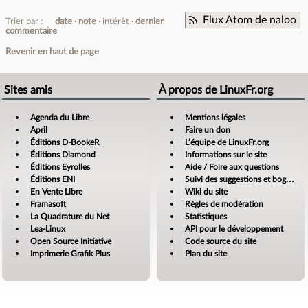
Flux Atom de naloo
Trier par :
date
note
intérêt
dernier
commentaire
Revenir en haut de page
Sites amis
À propos de LinuxFr.org
Agenda du Libre
Mentions légales
April
Faire un don
Éditions D-BookeR
L’équipe de LinuxFr.org
Éditions Diamond
Informations sur le site
Éditions Eyrolles
Aide / Foire aux questions
Éditions ENI
Suivi des suggestions et bogues
En Vente Libre
Wiki du site
Framasoft
Règles de modération
La Quadrature du Net
Statistiques
Lea-Linux
API pour le développement
Open Source Initiative
Code source du site
Imprimerie Grafik Plus
Plan du site