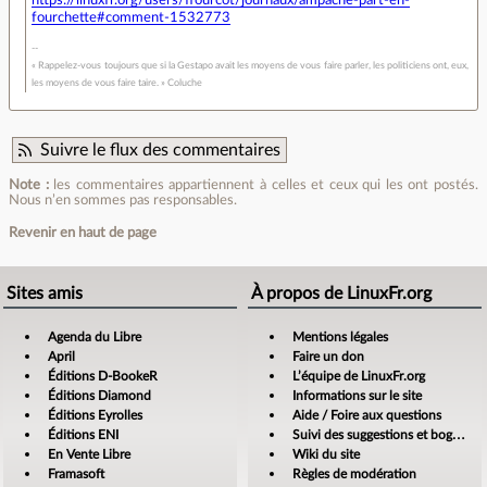
fourchette#comment-1532773
« Rappelez-vous toujours que si la Gestapo avait les moyens de vous faire parler, les politiciens ont, eux,
les moyens de vous faire taire. » Coluche
Suivre le flux des commentaires
Note :
les commentaires appartiennent à celles et ceux qui les ont postés.
Nous n’en sommes pas responsables.
Revenir en haut de page
Sites amis
À propos de LinuxFr.org
Agenda du Libre
Mentions légales
April
Faire un don
Éditions D-BookeR
L’équipe de LinuxFr.org
Éditions Diamond
Informations sur le site
Éditions Eyrolles
Aide / Foire aux questions
Éditions ENI
Suivi des suggestions et bogues
En Vente Libre
Wiki du site
Framasoft
Règles de modération