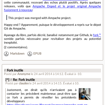
cette communauté, recevant des echos plutôt positifs. Après quelques
releases, voilà que
Ampache Doped et le projet original Ampache
fusionnent à nouveau
:
This project was merged with Ampache project.
Happy end ? Apparement, puisque le développement a repris sur le dépot
Git de Ampache.
Apanage du libre, parfois décrié, banalisé notamment par Github, le
fork
semble parfois nécessaire pour revitaliser des projets au potentiel
inexploité.
(
2 commentaires
).
Markdown
EPUB
#
Fork inutile
Posté par
Anonyme
le 24 avril 2014 à 14:12
.
Évalué à
-10
.
[^]
#
Re: Fork inutile
Posté par
claudex
le 24 avril 2014 à 14:15
.
Évalué à
10
.
Justement, on dirait qu'ils n'arrivaient pas à
contacter les précédent mainteneur, peut-être que
ce fork a permis de réveiller les précédents
développeurs
https://linuxfr.org/users/ffourcot/journaux/ampache-part-en-