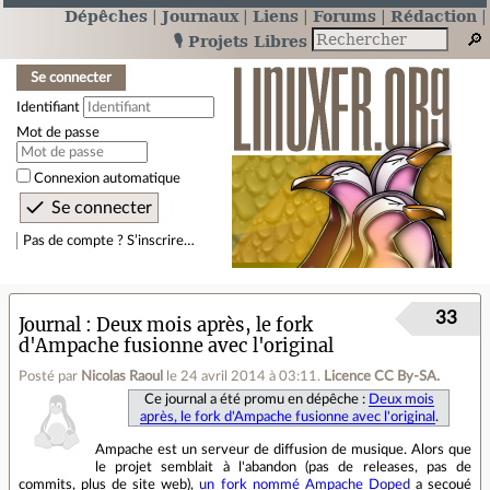
Dépêches
Journaux
Liens
Forums
Rédaction
🎙️ Projets Libres
Se connecter
Identifiant
Mot de passe
Connexion automatique
Pas de compte ? S’inscrire…
33
Journal
Deux mois après, le fork
d'Ampache fusionne avec l'original
Posté par
Nicolas Raoul
le 24 avril 2014 à 03:11
.
Licence CC By‑SA.
Ce journal a été promu en dépêche :
Deux mois
après, le fork d'Ampache fusionne avec l'original
.
Ampache est un serveur de diffusion de musique. Alors que
le projet semblait à l'abandon (pas de releases, pas de
commits, plus de site web),
un fork nommé Ampache Doped
a secoué