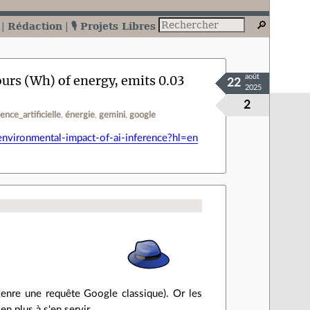
Rédaction
🎙️ Projets Libres
urs (Wh) of energy, emits 0.03
août
22
2025
2
gence_artificielle
énergie
gemini
google
environmental-impact-of-ai-inference?hl=en
genre une requête Google classique). Or les
n plus à s'en servir.