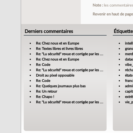
Note :
les commentaires 
Revenir en haut de pag
Derniers commentaires
Étiquette
Re: Chez nous et en Europe
intel
Re: Textes libres et livres libres
gran
Re: "Lu sécurité" revue et corrigée par les banques
merdi
Re: Chez nous et en Europe
data
Re: Code
vibe
Re: "Lu sécurité" revue et corrigée par les banques
réch
Droit au pixel opposable
états
Re: Code
fran
Re: Quelques journaux plus bas
admin
Re: Un retour
capit
Re: Chapo !
extr
Re: "Lu sécurité" revue et corrigée par les banques
vie_p