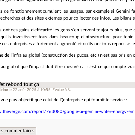
 de fonctionnement cumulent les usages, par exemple si Gemini fait 
echerches et des sites externes pour collecter des infos. Les bilans
s ont des gains d'efficacité les gens s'en servent toujours plus, que
 qu'ils investissent tous dans beaucoup d'infrastructure pour ten
 ces entreprises a fortement augmenté et qu'ils ont tous repoussé l
e de l'infra au global (construction des puces, etc.) n'est pas pris en
 au global que l'impact doit être mesuré car c’est ce qui compte vra
fet rebond tout ça
irine
le 22 août 2025 à 10:55
.
Évalué à
8
.
vue plus objectif que celui de l'(entreprise qui fournit le service :
w.theverge.com/report/763080/google-ai-gemini-water-energy-emi
 des commentaires