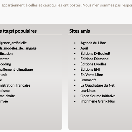
appartiennent à celles et ceux qui les ont postés. Nous n’en sommes pas respo
e
s (tags) populaires
Sites amis
ligence_artificielle
Agenda du Libre
ds_modèles_de_langage
April
fication
Éditions D-BookeR
center
Éditions Diamond
_coding
Éditions Eyrolles
auffement_climatique
Éditions ENI
-unis
En Vente Libre
ce
Framasoft
istration_française
La Quadrature du Net
alisme
Lea-Linux
ême-droite
Open Source Initiative
rivée
Imprimerie Grafik Plus