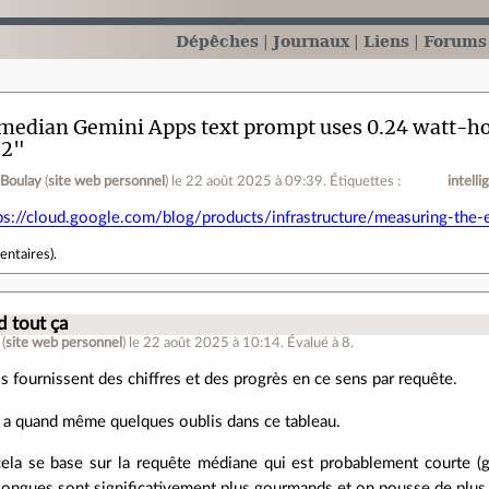
Dépêches
Journaux
Liens
Forums
median Gemini Apps text prompt uses 0.24 watt-ho
o2"
 Boulay
(
site web personnel
)
le 22 août 2025 à 09:39
.
Étiquettes :
intelli
ps://cloud.google.com/blog/products/infrastructure/measuring-the-
entaires
).
d tout ça
(
site web personnel
)
le 22 août 2025 à 10:14
.
Évalué à
8
.
ils fournissent des chiffres et des progrès en ce sens par requête.
y a quand même quelques oublis dans ce tableau.
cela se base sur la requête médiane qui est probablement courte (
longues sont significativement plus gourmands et on pousse de plus e