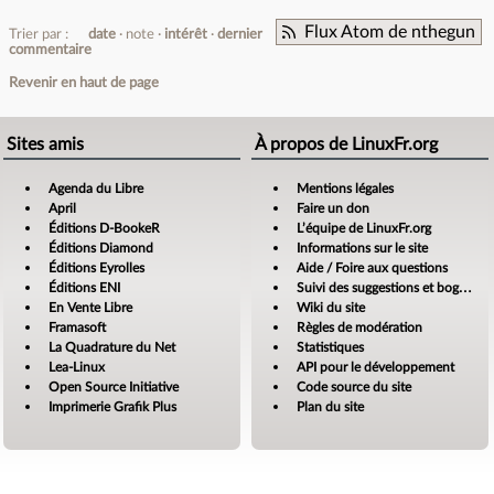
Flux Atom de nthegun
Trier par :
date
note
intérêt
dernier
commentaire
Revenir en haut de page
Sites amis
À propos de LinuxFr.org
Agenda du Libre
Mentions légales
April
Faire un don
Éditions D-BookeR
L’équipe de LinuxFr.org
Éditions Diamond
Informations sur le site
Éditions Eyrolles
Aide / Foire aux questions
Éditions ENI
Suivi des suggestions et bogues
En Vente Libre
Wiki du site
Framasoft
Règles de modération
La Quadrature du Net
Statistiques
Lea-Linux
API pour le développement
Open Source Initiative
Code source du site
Imprimerie Grafik Plus
Plan du site