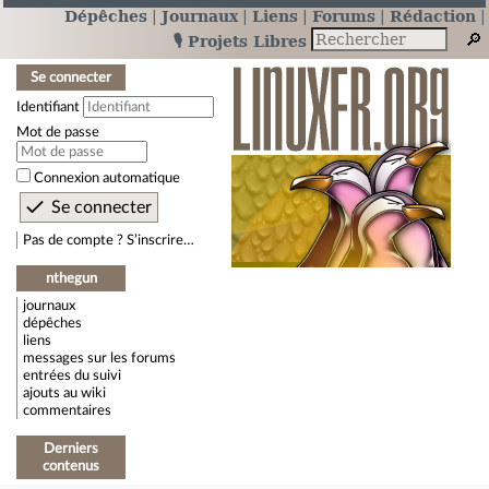
Dépêches
Journaux
Liens
Forums
Rédaction
🎙️ Projets Libres
Se connecter
Identifiant
Mot de passe
Connexion automatique
Pas de compte ? S’inscrire…
nthegun
journaux
dépêches
liens
messages sur les forums
entrées du suivi
ajouts au wiki
commentaires
Derniers
contenus