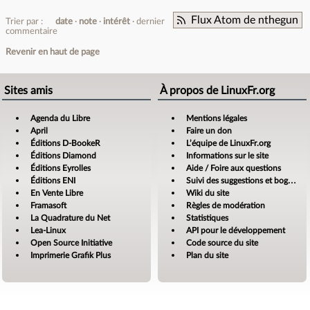
Flux Atom de nthegun
Trier par :
date
note
intérêt
dernier
commentaire
Revenir en haut de page
Sites amis
À propos de LinuxFr.org
Agenda du Libre
Mentions légales
April
Faire un don
Éditions D-BookeR
L’équipe de LinuxFr.org
Éditions Diamond
Informations sur le site
Éditions Eyrolles
Aide / Foire aux questions
Éditions ENI
Suivi des suggestions et bogues
En Vente Libre
Wiki du site
Framasoft
Règles de modération
La Quadrature du Net
Statistiques
Lea-Linux
API pour le développement
Open Source Initiative
Code source du site
Imprimerie Grafik Plus
Plan du site