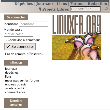
Dépêches
Journaux
Liens
Forums
Rédaction
🎙️ Projets Libres
Se connecter
Identifiant
Mot de passe
Connexion automatique
Pas de compte ? S’inscrire…
nthegun
journaux
dépêches
liens
messages sur les forums
entrées du suivi
ajouts au wiki
commentaires
Derniers
contenus