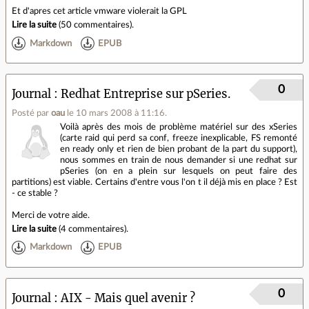
Et d'apres cet article vmware violerait la GPL
Lire la suite
(
50 commentaires
).
Markdown
EPUB
0
Journal
Redhat Entreprise sur pSeries.
Posté par
oau
le 10 mars 2008 à 11:16
.
Voilà après des mois de problème matériel sur des xSeries
(carte raid qui perd sa conf, freeze inexplicable, FS remonté
en ready only et rien de bien probant de la part du support),
nous sommes en train de nous demander si une redhat sur
pSeries (on en a plein sur lesquels on peut faire des
partitions) est viable. Certains d'entre vous l'on t il déjà mis en place ? Est
- ce stable ?
Merci de votre aide.
Lire la suite
(
4 commentaires
).
Markdown
EPUB
0
Journal
AIX - Mais quel avenir ?