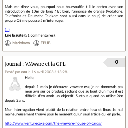
Mais me direz vous, pourquoi nous boursouffle t il le cortex avec son
introduction de 10m de long ? Et bien, l'annonce de orange (Vodafone,
Telefonica et Deutsche Telekom sont aussi dans le coup) de créer son
propre OS me pousse à m'interroger.
(…)
Lire la suite
(
51 commentaires
).
Markdown
EPUB
0
Journal
VMware et la GPL
Posté par
oau
le 16 avril 2008 à 13:28
.
Hello,
depuis 1 mois je découvre vmware esx, je ne donnerais pas
mon avis sur ce produit, sachant que au bout d'un mois il est
difficile d'en avoir un objectif. Surtout quand on utilise Xen
depuis 2ans.
Mon interrogation vient plutôt de la relation entre l'esx et linux. Je n'ai
malheureusement trouvé pour le moment qu'un seul article qui en parle.
http://www.venturecake.com/the-vmware-house-of-cards/