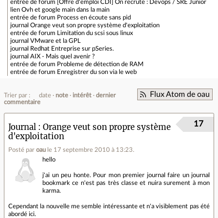
entrée de forum
[Offre d'emploi CDI] On recrute : Devops / SRE Junior
lien
Ovh et google main dans la main
entrée de forum
Process en écoute sans pid
journal
Orange veut son propre système d'exploitation
entrée de forum
Limitation du scsi sous linux
journal
VMware et la GPL
journal
Redhat Entreprise sur pSeries.
journal
AIX - Mais quel avenir ?
entrée de forum
Probleme de détection de RAM
entrée de forum
Enregistrer du son via le web
Flux Atom de oau
Trier par :
date
note
intérêt
dernier
commentaire
17
Journal
Orange veut son propre système
d'exploitation
Posté par
oau
le 17 septembre 2010 à 13:23
.
hello
j'ai un peu honte. Pour mon premier journal faire un journal
bookmark ce n'est pas très classe et nuira surement à mon
karma.
Cependant la nouvelle me semble intéressante et n'a visiblement pas été
abordé ici.