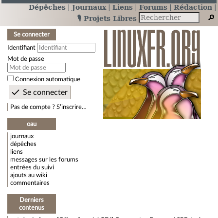
Dépêches
Journaux
Liens
Forums
Rédaction
🎙️ Projets Libres
Se connecter
Identifiant
Mot de passe
Connexion automatique
Pas de compte ? S’inscrire…
oau
journaux
dépêches
liens
messages sur les forums
entrées du suivi
ajouts au wiki
commentaires
Derniers
contenus