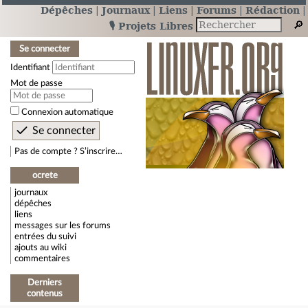
Dépêches
Journaux
Liens
Forums
Rédaction
🎙️ Projets Libres
Se connecter
Identifiant
Mot de passe
Connexion automatique
Pas de compte ? S’inscrire…
ocrete
journaux
dépêches
liens
messages sur les forums
entrées du suivi
ajouts au wiki
commentaires
Derniers
contenus