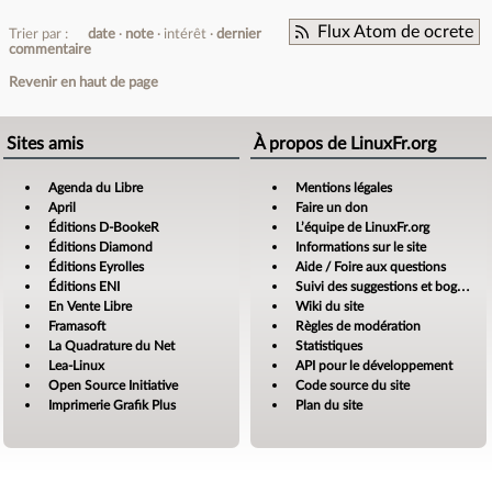
Flux Atom de ocrete
Trier par :
date
note
intérêt
dernier
commentaire
Revenir en haut de page
Sites amis
À propos de LinuxFr.org
Agenda du Libre
Mentions légales
April
Faire un don
Éditions D-BookeR
L’équipe de LinuxFr.org
Éditions Diamond
Informations sur le site
Éditions Eyrolles
Aide / Foire aux questions
Éditions ENI
Suivi des suggestions et bogues
En Vente Libre
Wiki du site
Framasoft
Règles de modération
La Quadrature du Net
Statistiques
Lea-Linux
API pour le développement
Open Source Initiative
Code source du site
Imprimerie Grafik Plus
Plan du site