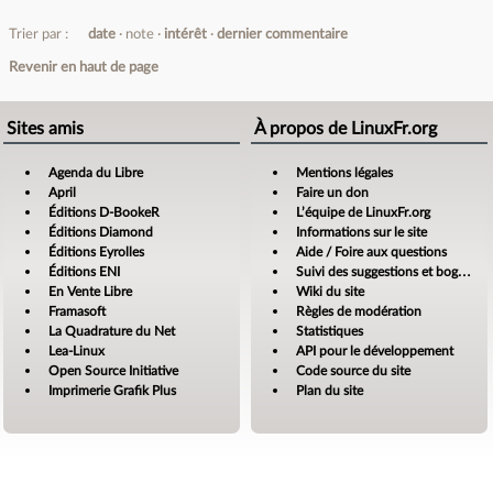
Trier par :
date
note
intérêt
dernier commentaire
Revenir en haut de page
Sites amis
À propos de LinuxFr.org
Agenda du Libre
Mentions légales
April
Faire un don
Éditions D-BookeR
L’équipe de LinuxFr.org
Éditions Diamond
Informations sur le site
Éditions Eyrolles
Aide / Foire aux questions
Éditions ENI
Suivi des suggestions et bogues
En Vente Libre
Wiki du site
Framasoft
Règles de modération
La Quadrature du Net
Statistiques
Lea-Linux
API pour le développement
Open Source Initiative
Code source du site
Imprimerie Grafik Plus
Plan du site