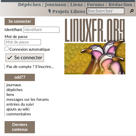
Dépêches
Journaux
Liens
Forums
Rédaction
🎙️ Projets Libres
Se connecter
Identifiant
Mot de passe
Connexion automatique
Pas de compte ? S’inscrire…
odd77
journaux
dépêches
liens
messages sur les forums
entrées du suivi
ajouts au wiki
commentaires
Derniers
contenus