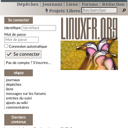
Dépêches
Journaux
Liens
Forums
Rédaction
🎙️ Projets Libres
Se connecter
Identifiant
Mot de passe
Connexion automatique
Pas de compte ? S’inscrire…
okguy
journaux
dépêches
liens
messages sur les forums
entrées du suivi
ajouts au wiki
commentaires
Derniers
contenus