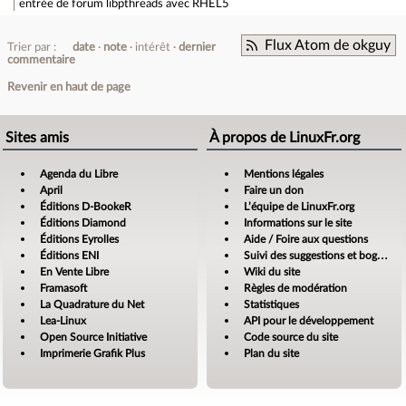
entrée de forum
libpthreads avec RHEL5
Flux Atom de okguy
Trier par :
date
note
intérêt
dernier
commentaire
Revenir en haut de page
Sites amis
À propos de LinuxFr.org
Agenda du Libre
Mentions légales
April
Faire un don
Éditions D-BookeR
L’équipe de LinuxFr.org
Éditions Diamond
Informations sur le site
Éditions Eyrolles
Aide / Foire aux questions
Éditions ENI
Suivi des suggestions et bogues
En Vente Libre
Wiki du site
Framasoft
Règles de modération
La Quadrature du Net
Statistiques
Lea-Linux
API pour le développement
Open Source Initiative
Code source du site
Imprimerie Grafik Plus
Plan du site