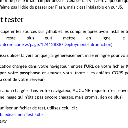
mot de passe il faut cliquer dessus. Cela se fait via ZeroClipboard q
aime pas l’idée de passer par Flash, mais c’est infaisable en pur JS.
 tester
upérer les sources sur github et les compiler après avoir installer 
reste plus qu’à mettre en ligne le ré
proutcore.com/w/page/12412888/Deployment-Introduction
)
si utiliser la version que j’ai généreusement mise en ligne pour vou
ication chargée dans votre navigateur, entrez l’URL de votre fichier 
ez votre passphrase et amusez vous. (note : les entêtes CORS p
la conf de votre serveur)
lication chargée dans votre navigateur, AUCUNE requête n’est envoy
une image qui n’était pas encore chargée, mais promis, rien de plus)
iliser un fichier de test, utilisez celui ci :
b.ledisez.net/Test.kdbx
erty