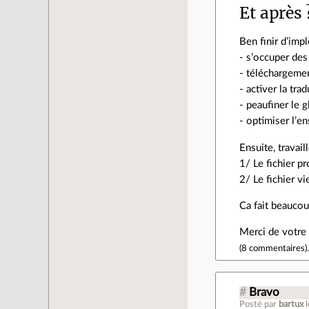
Et après 
Ben finir d’imp
- s’occuper d
- téléchargeme
- activer la tra
- peaufiner le 
- optimiser l’en
Ensuite, travail
1/ Le fichier pr
2/ Le fichier v
Ca fait beaucou
Merci de votre 
(
8 commentaires
)
#
Bravo
Posté par
bartux