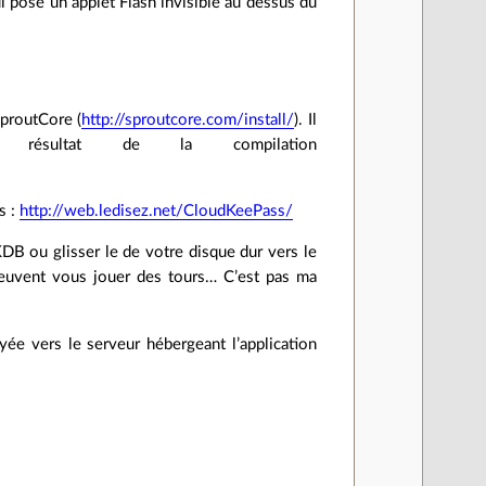
ui pose un applet Flash invisible au dessus du
SproutCore (
http://sproutcore.com/install/
). Il
sultat de la compilation
s :
http://web.ledisez.net/CloudKeePass/
KDB ou glisser le de votre disque dur vers le
euvent vous jouer des tours… C’est pas ma
ée vers le serveur hébergeant l’application