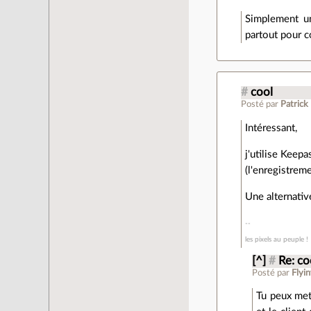
Simplement un 
partout pour c
#
cool
Posté par
Patrick
Intéressant,
j'utilise Keep
(l'enregistreme
Une alternativ
les pixels au peuple !
[^]
#
Re: co
Posté par
Flyi
Tu peux met