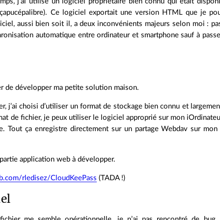
ps, j’ai utilisé un logiciel propriétaire bien connu qui était disp
s, çapucépalibre). Ce logiciel exportait une version HTML que je p
iciel, aussi bien soit il, a deux inconvénients majeurs selon moi : pa
hronisation automatique entre ordinateur et smartphone sauf à pass
er de développer ma petite solution maison.
 j’ai choisi d’utiliser un format de stockage bien connu et largeme
at de fichier, je peux utiliser le logiciel approprié sur mon iOrdinate
. Tout ça enregistre directement sur un partage Webdav sur mon s
a partie application web à développer.
hub.com/rledisez/CloudKeePass
(TADA !)
el
fichier me semble opérationnelle, je n’ai pas rencontré de bug m