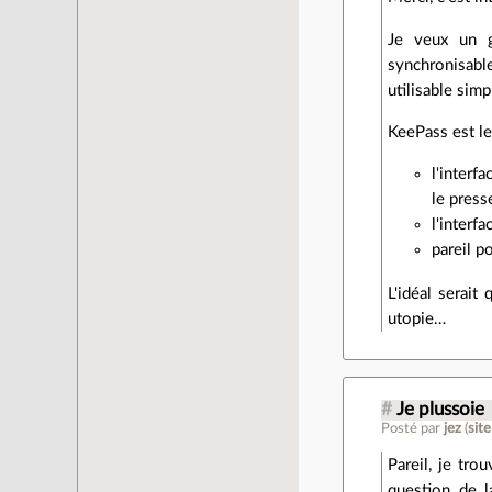
Je veux un g
synchronisable
utilisable sim
KeePass est le
l'interf
le press
l'interf
pareil p
L'idéal serai
utopie…
#
Je plussoie
Posté par
jez
(
sit
Pareil, je tro
question de l