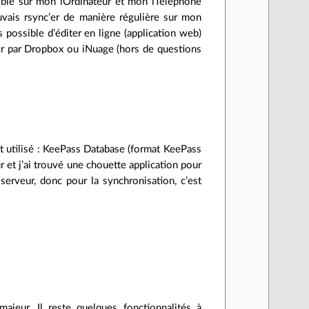
onible sur mon iOrdinateur et mon iTéléphone
ouvais rsync’er de manière régulière sur mon
s possible d’éditer en ligne (application web)
er par Dropbox ou iNuage (hors de questions
nt utilisé : KeePass Database (format KeePass
ur et j’ai trouvé une chouette application pour
erveur, donc pour la synchronisation, c’est
ajeur. Il reste quelques fonctionnalités à