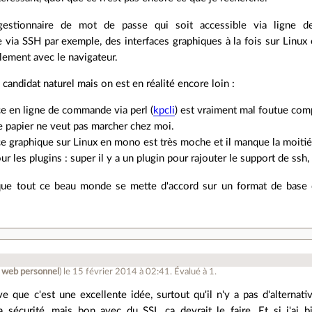
estionnaire de mot de passe qui soit accessible via ligne
 via SSH par exemple, des interfaces graphiques à la fois sur Linux
plement avec le navigateur.
 candidat naturel mais on est en réalité encore loin :
ace en ligne de commande via perl (
kpcli
) est vraiment mal foutue com
e papier ne veut pas marcher chez moi.
ace graphique sur Linux en mono est très moche et il manque la moitié
our les plugins : super il y a un plugin pour rajouter le support de s
t que tout ce beau monde se mette d'accord sur un format de base
e web personnel
)
le 15 février 2014 à 02:41
.
Évalué à
1
.
uve que c'est une excellente idée, surtout qu'il n'y a pas d'alternati
a sécurité, mais bon avec du SSL ça devrait le faire. Et si j'ai 