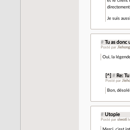
et le client
directement 
Je suis auss
#
Tu as donc 
Posté par
Jiehon
Oui, la légen
[^]
#
Re: Tu
Posté par
Jieh
Bon, désolé
#
Utopie
Posté par
siwoti
l
Merci, c'est i