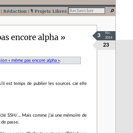
Rédaction
🎙️ Projets Libres
fév.
as encore alpha »
3
2014
23
sion « même pas encore alpha »
.
’il est temps de publier les sources car elle
ion/clé SSH/… Mais comme j’ai une mémoire de
s de passe.