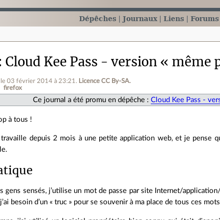
Dépêches
Journaux
Liens
Forums
Cloud Kee Pass - version « même p
le 03 février 2014 à 23:21
.
Licence CC By‑SA.
firefox
Ce journal a été promu en dépêche :
Cloud Kee Pass - ver
op à tous !
 travaille depuis 2 mois à une petite application web, et je pense qu
le.
atique
 gens sensés, j’utilise un mot de passe par site Internet/applicat
j’ai besoin d’un « truc » pour se souvenir à ma place de tous ces mot