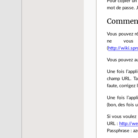
Pour copier un 
mot de passe. J’
Comment
Vous pouvez réc
ne vous 
(
http://wiki.s
Vous pouvez aus
Une fois l’appl
champ URL. Tap
faute, corrigez 
Une fois l’app
(bon, des fois 
Si vous voulez ut
URL :
http://we
Passphrase : az