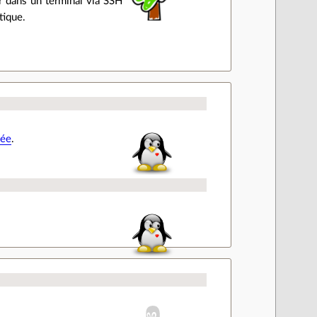
er dans un terminal via SSH
tique.
née
.