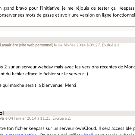
grand bravo pour l'initiative, je me réjouis de tester ça. Keepass 
onserver ses mots de passe et avoir une version en ligne fonctionnell
 Lamaizière
(
site web personnel
)
le 04 février 2014 à 09:27
.
Évalué à
3
.
ass 2 sur un serveur webdav mais avec les versions récentes de Mono
nt du fichier efface le fichier sur le serveur…).
e qui marche serait la bienvenue. Merci !
ol
nva
le 04 février 2014 à 11:25
.
Évalué à
2
.
tre ton fichier keepass sur un serveur ownCloud. Il sera accessible 