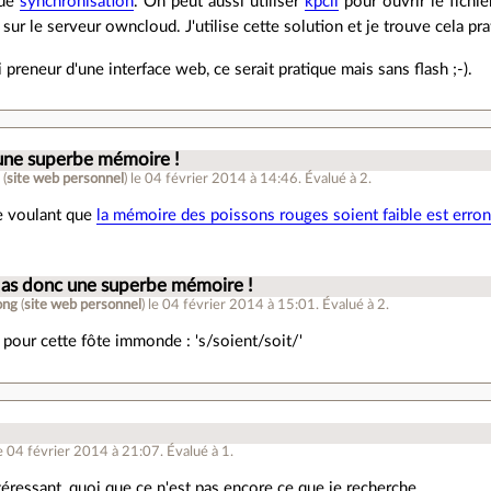
 de
synchronisation
. On peut aussi utiliser
kpcli
pour ouvrir le fichi
sur le serveur owncloud. J'utilise cette solution et je trouve cela pra
i preneur d'une interface web, ce serait pratique mais sans flash ;-).
une superbe mémoire !
g
(
site web personnel
)
le 04 février 2014 à 14:46
.
Évalué à
2
.
de voulant que
la mémoire des poissons rouges soient faible est erro
 as donc une superbe mémoire !
ong
(
site web personnel
)
le 04 février 2014 à 15:01
.
Évalué à
2
.
 pour cette fôte immonde : 's/soient/soit/'
e 04 février 2014 à 21:07
.
Évalué à
1
.
ntéressant, quoi que ce n'est pas encore ce que je recherche.