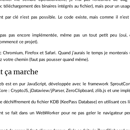
: téléchargement des binaires intégrés au fichier), mais pour un usage
nt par clé n’est pas possible. Le code existe, mais comme il n’est
t pas pas encore implémentée, même pas un tout petit peu (oui, 
 commencé ce projet).
ec Chromium, Firefox et Safari. Quand j’aurais le temps je montera
ez votre chemin (faut pas pousser quand même).
 ça marche
web est en pur JavaScript, développée avec le framework SproutCore.
ore : CryptoJS, jDataview/jParser, ZeroClipboard, zlib.js et une imp
le déchiffrement du fichier KDB (KeePass Database) en utilisant ces li
nt se fait dans un WebWorker pour ne pas geler le navigateur pen