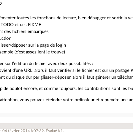
?
lémenter toutes les fonctions de lecture, bien débugger et sortir la ve
es TODO et des FIXME
nt des fichiers embarqués
duction
glisser/déposer sur la page de login
semble (c’est assez lent je trouve)
ler sur l’édition du fichier avec deux possibilités :
ovient d’une URL, alors il faut vérifier si le fichier est sur un partage
ient du disque dur par glisser-déposer, alors il faut générer un téléc
p de boulot encore, et comme toujours, les contributions sont les b
attention, vous pouvez éteindre votre ordinateur et reprendre une ac
.
le 04 février 2014 à 07:39
.
Évalué à
1
.