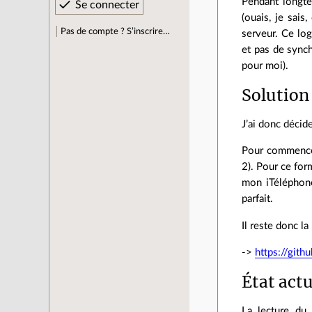
Pendant longtem
(ouais, je sai
Pas de compte ? S’inscrire…
serveur. Ce log
et pas de sync
pour moi).
Solution
J’ai donc décid
Pour commencer,
2). Pour ce form
mon iTéléphone
parfait.
Il reste donc l
->
https://git
État actu
La lecture du 