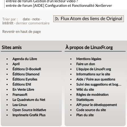
entrée de forum
Gestion d'un lecteur vidéo ?
entrée de forum
[AIDE] Configuration et Fonctionnalité XenServer
Flux Atom des liens de Original
Trier par :
date
note
intérêt
dernier commentaire
Revenir en haut de page
Sites amis
À propos de LinuxFr.org
Agenda du Libre
Mentions légales
April
Faire un don
Éditions D-BookeR
L’équipe de LinuxFr.org
Éditions Diamond
Informations sur le site
Éditions Eyrolles
Aide / Foire aux questions
Éditions ENI
Suivi des suggestions et bogues
En Vente Libre
Wiki du site
Framasoft
Règles de modération
La Quadrature du Net
Statistiques
Lea-Linux
API pour le développement
Open Source Initiative
Code source du site
Imprimerie Grafik Plus
Plan du site