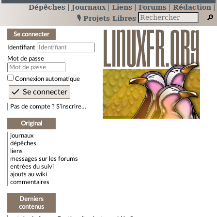
Dépêches
Journaux
Liens
Forums
Rédaction
🎙️ Projets Libres
Se connecter
Identifiant
Mot de passe
Connexion automatique
Pas de compte ? S’inscrire…
Original
journaux
dépêches
liens
messages sur les forums
entrées du suivi
ajouts au wiki
commentaires
Derniers
contenus