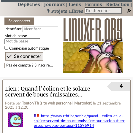
Dépêches
Journaux
Liens
Forums
Rédaction
🎙️ Projets Libres
Se connecter
Identifiant
Mot de passe
Connexion automatique
Pas de compte ? S’inscrire…
4
Lien
Quand l’éolien et le solaire
servent de boucs émissaires...
Posté par
Tonton Th
(
site web personnel
,
Mastodon
)
le 21 septembre
2025 à 12:20
.
https://www.rtbf.be/article/quand-l-eolien-et-le-
solaire-servent-de-boucs-emissaires-au-black-out-en-
espagne-et-au-portugal-11596914