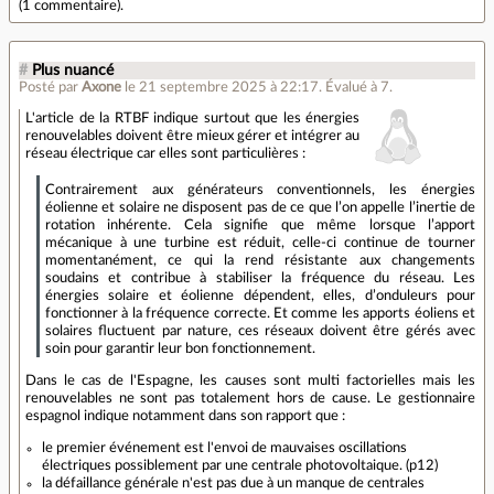
(
1 commentaire
).
#
Plus nuancé
Posté par
Axone
le 21 septembre 2025 à 22:17
.
Évalué à
7
.
L'article de la RTBF indique surtout que les énergies
renouvelables doivent être mieux gérer et intégrer au
réseau électrique car elles sont particulières :
Contrairement aux générateurs conventionnels, les énergies
éolienne et solaire ne disposent pas de ce que l’on appelle l’inertie de
rotation inhérente. Cela signifie que même lorsque l’apport
mécanique à une turbine est réduit, celle-ci continue de tourner
momentanément, ce qui la rend résistante aux changements
soudains et contribue à stabiliser la fréquence du réseau. Les
énergies solaire et éolienne dépendent, elles, d’onduleurs pour
fonctionner à la fréquence correcte. Et comme les apports éoliens et
solaires fluctuent par nature, ces réseaux doivent être gérés avec
soin pour garantir leur bon fonctionnement.
Dans le cas de l'Espagne, les causes sont multi factorielles mais les
renouvelables ne sont pas totalement hors de cause. Le gestionnaire
espagnol indique notamment dans son rapport que :
le premier événement est l'envoi de mauvaises oscillations
électriques possiblement par une centrale photovoltaique. (p12)
la défaillance générale n'est pas due à un manque de centrales