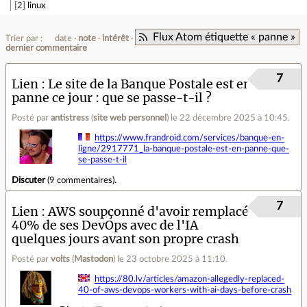
2
linux
Flux Atom étiquette « panne »
Trier par :
date
note
intérêt
dernier commentaire
7
Lien
Le site de la Banque Postale est en
panne ce jour : que se passe-t-il ?
Posté par
antistress
(
site web personnel
)
le 22 décembre 2025 à 10:45
.
https://www.frandroid.com/services/banque-en-
ligne/2917771_la-banque-postale-est-en-panne-que-
se-passe-t-il
Discuter
(
9 commentaires
).
7
Lien
AWS soupçonné d'avoir remplacé
40% de ses DevOps avec de l'IA
quelques jours avant son propre crash
Posté par
volts
(
Mastodon
)
le 23 octobre 2025 à 11:10
.
https://80.lv/articles/amazon-allegedly-replaced-
40-of-aws-devops-workers-with-ai-days-before-crash