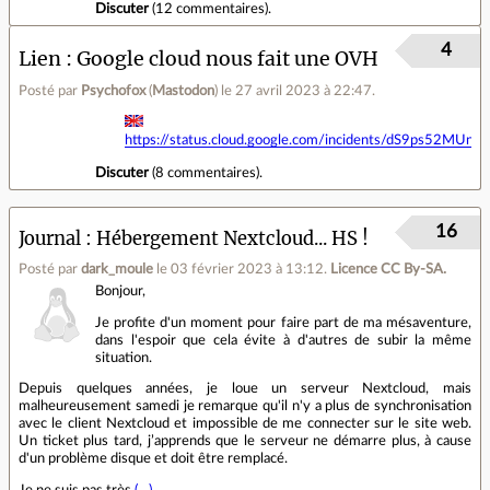
Discuter
(
12 commentaires
).
4
Lien
Google cloud nous fait une OVH
Posté par
Psychofox
(
Mastodon
)
le 27 avril 2023 à 22:47
.
https://status.cloud.google.com/incidents/dS9ps52M
Discuter
(
8 commentaires
).
16
Journal
Hébergement Nextcloud... HS !
Posté par
dark_moule
le 03 février 2023 à 13:12
.
Licence CC By‑SA.
Bonjour,
Je profite d'un moment pour faire part de ma mésaventure,
dans l'espoir que cela évite à d'autres de subir la même
situation.
Depuis quelques années, je loue un serveur Nextcloud, mais
malheureusement samedi je remarque qu'il n'y a plus de synchronisation
avec le client Nextcloud et impossible de me connecter sur le site web.
Un ticket plus tard, j’apprends que le serveur ne démarre plus, à cause
d'un problème disque et doit être remplacé.