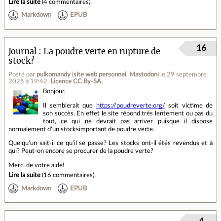
Lire la suite
(
4 commentaires
).
Markdown
EPUB
16
Journal
La poudre verte en rupture de
stock?
Posté par
pulkomandy
(
site web personnel
,
Mastodon
)
le 29 septembre
2025 à 19:42
.
Licence CC By‑SA.
Bonjour,
Il semblerait que
https://poudreverte.org/
soit victime de
son succès. En effet le site répond très lentement ou pas du
tout, ce qui ne devrait pas arriver puisque il dispose
normalement d'un stocksimportant de poudre verte.
Quelqu'un sait-il ce qu'il se passe? Les stocks ont-il étés revendus et à
qui? Peut-on encore se procurer de la poudre verte?
Merci de votre aide!
Lire la suite
(
16 commentaires
).
Markdown
EPUB