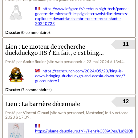
https://www.lefigaro.fr/secteur/high-tech/panne-
geante-de-microsoft-le-pdg-de-crowdstrike-devra-s-
expliquer-devant-la-chambre-des-representants-
20240723
Discuter
(
0 commentaire
).
11
Lien
Le moteur de recherche
duckduckgo HS ? En fait, c'est bing...
Posté par
Andre Rodier
(
site web personnel
)
le 23 mai 2024 à 13:44
.
https://techcrunch.com/2024/05/23/bing-is-
down-bringing-duckduckgo-and-ecosia-down-too/?
guccounter=1
Discuter
(
7 commentaires
).
12
Lien
La barrière décennale
Posté par
Vincent Giraud
(
site web personnel
,
Mastodon
)
le 16 octobre
2023 à 17:09
.
https://plume.deuxfleurs.fr/~/Pens%C3%A9es/La%20