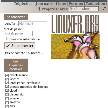
Dépêches
Journaux
Liens
Forums
Rédaction
🎙️ Projets Libres
Se connecter
Identifiant
Mot de passe
Connexion automatique
Pas de compte ? S’inscrire…
Les
étiquettes
connexes
4
obsolescence
2
laposte
2
intelligence_artificielle
2
grands_modèles_de_langage
2
cloud
2
disque_dur
2
google
2
amazon
2
aws