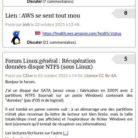
Discuter
(
7 commentaires
).
8
Lien
AWS se sent tout mou
Posté par
jseb
le 20 octobre 2025 à 12:48
.
https://health.aws.amazon.com/health/status
Discuter
(
21 commentaires
).
5
Forum Linux.général
Récupération
données disque NTFS (sous Linux)
Posté par
CDuv
le 03 octobre 2025 à 14:56
.
Licence CC By‑SA.
Bonjour le forum,
J'ai un disque dur SATA (assez vieux : fabrication en 2009) avec 2
partitions NTFS (tournait sur un poste Windows) contenant des
"données" (pas d'OS ni de logiciel).
Il est tombé en panne comme suit : à un démarrage une des partitions
n'était plus reconnue (la lettre de lecteur est bien listée, mais la taille
totale/dispo n'est pas affichée) et l'explorateur de fichier Windows est
lent (sûrement qu'il tentait de récupérer ces informations).
Les lectures/écritures sur l'autre
(…)