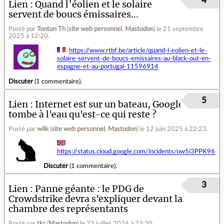
4
Lien
Quand l’éolien et le solaire
servent de boucs émissaires...
Posté par
Tonton Th
(
site web personnel
,
Mastodon
)
le 21 septembre
2025 à 12:20
.
https://www.rtbf.be/article/quand-l-eolien-et-le-
solaire-servent-de-boucs-emissaires-au-black-out-en-
espagne-et-au-portugal-11596914
Discuter
(
1 commentaire
).
5
Lien
Internet est sur un bateau, Google
tombe à l'eau qu'est-ce qui reste ?
Posté par
wilk
(
site web personnel
,
Mastodon
)
le 12 juin 2025 à 22:23
.
https://status.cloud.google.com/incidents/ow5i3PPK96
Discuter
(
1 commentaire
).
3
Lien
Panne géante : le PDG de
Crowdstrike devra s'expliquer devant la
chambre des représentants
Posté par
tkr
(
Mastodon
)
le 23 juillet 2024 à 23:30
.