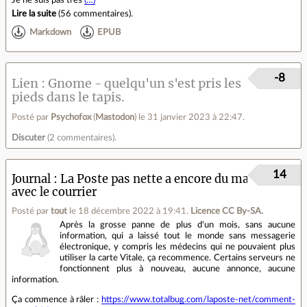
Je ne suis pas très
(…)
Lire la suite
(
56 commentaires
).
Markdown
EPUB
-8
Lien
Gnome - quelqu'un s'est pris les
pieds dans le tapis.
Posté par
Psychofox
(
Mastodon
)
le 31 janvier 2023 à 22:47
.
Discuter
(
2 commentaires
).
14
Journal
La Poste pas nette a encore du mal
avec le courrier
Posté par
tout
le 18 décembre 2022 à 19:41
.
Licence CC By‑SA.
Après la grosse panne de plus d'un mois, sans aucune
information, qui a laissé tout le monde sans messagerie
électronique, y compris les médecins qui ne pouvaient plus
utiliser la carte Vitale, ça recommence. Certains serveurs ne
fonctionnent plus à nouveau, aucune annonce, aucune
information.
Ça commence à râler :
https://www.totalbug.com/laposte-net/comment-