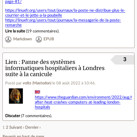
page-81/
https://linuxfr.org/users/tout/journaux/la-poste-ne-distribue-plus-le-
courrier-et-le-jette-a-la-poubelle
https://linuxfr.org/users/tout/journaux/la-messagerie-de-la-poste-
remarche
Lire la suite
(
19 commentaires
).
Markdown
EPUB
3
Lien
Panne des systèmes
informatiques hospitaliers à Londres
suite à la canicule
Posté par
volts
(
Mastodon
)
le 08 août 2022 à 10:46
.
https://www.theguardian.com/environment/2022/aug/07
after-heat-crashes-computers-at-leading-london-
hospitals
Discuter
(
7 commentaires
).
1
2
Suivant ›
Dernier ›
Revenir en haut de page