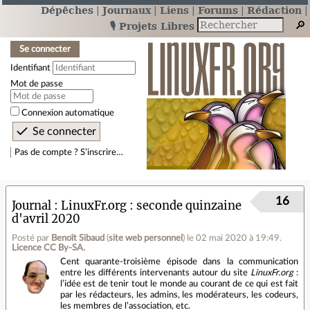
Dépêches
Journaux
Liens
Forums
Rédaction
🎙️ Projets Libres
Se connecter
Identifiant
Mot de passe
Connexion automatique
Pas de compte ? S’inscrire…
16
Journal
LinuxFr.org : seconde quinzaine
d'avril 2020
Posté par
Benoît Sibaud
(
site web personnel
)
le 02 mai 2020 à 19:49
.
Licence CC By‑SA.
Cent quarante-troisième épisode dans la communication
entre les différents intervenants autour du site
LinuxFr.org
:
l’idée est de tenir tout le monde au courant de ce qui est fait
par les rédacteurs, les admins, les modérateurs, les codeurs,
les membres de l’association, etc.