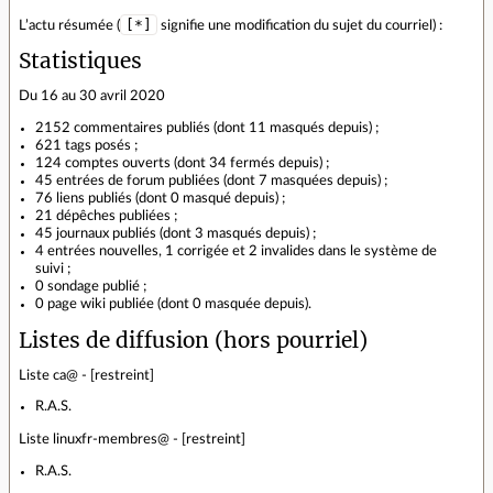
[*]
L’actu résumée (
signifie une modification du sujet du courriel) :
Statistiques
Du 16 au 30 avril 2020
2152 commentaires publiés (dont 11 masqués depuis) ;
621 tags posés ;
124 comptes ouverts (dont 34 fermés depuis) ;
45 entrées de forum publiées (dont 7 masquées depuis) ;
76 liens publiés (dont 0 masqué depuis) ;
21 dépêches publiées ;
45 journaux publiés (dont 3 masqués depuis) ;
4 entrées nouvelles, 1 corrigée et 2 invalides dans le système de
suivi ;
0 sondage publié ;
0 page wiki publiée (dont 0 masquée depuis).
Listes de diffusion (hors pourriel)
Liste ca@ - [restreint]
R.A.S.
Liste linuxfr-membres@ - [restreint]
R.A.S.