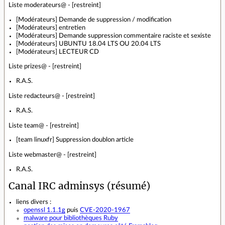
Liste moderateurs@ - [restreint]
[Modérateurs] Demande de suppression / modification
[Modérateurs] entretien
[Modérateurs] Demande suppression commentaire raciste et sexiste
[Modérateurs] UBUNTU 18.04 LTS OU 20.04 LTS
[Modérateurs] LECTEUR CD
Liste prizes@ - [restreint]
R.A.S.
Liste redacteurs@ - [restreint]
R.A.S.
Liste team@ - [restreint]
[team linuxfr] Suppression doublon article
Liste webmaster@ - [restreint]
R.A.S.
Canal IRC adminsys (résumé)
liens divers :
openssl 1.1.1g
puis
CVE-2020-1967
malware pour bibliothèques Ruby