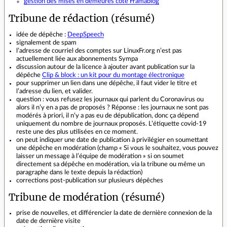
gestion des mises en demeures côté Framablog
Tribune de rédaction (résumé)
idée de dépêche :
DeepSpeech
signalement de spam
l’adresse de courriel des comptes sur LinuxFr.org n’est pas
actuellement liée aux abonnements Sympa
discussion autour de la licence à ajouter avant publication sur la
dépêche
Clip & block : un kit pour du montage électronique
pour supprimer un lien dans une dépêche, il faut vider le titre et
l’adresse du lien, et valider.
question : vous refusez les journaux qui parlent du Coronavirus ou
alors il n’y en a pas de proposés ? Réponse : les journaux ne sont pas
modérés à priori, il n’y a pas eu de dépublication, donc ça dépend
uniquement du nombre de journaux proposés. L’étiquette covid-19
reste une des plus utilisées en ce moment.
on peut indiquer une date de publication à privilégier en soumettant
une dépêche en modération (champ « Si vous le souhaitez, vous pouvez
laisser un message à l’équipe de modération » si on soumet
directement sa dépêche en modération, via la tribune ou même un
paragraphe dans le texte depuis la rédaction)
corrections post-publication sur plusieurs dépêches
Tribune de modération (résumé)
prise de nouvelles, et différencier la date de dernière connexion de la
date de dernière visite