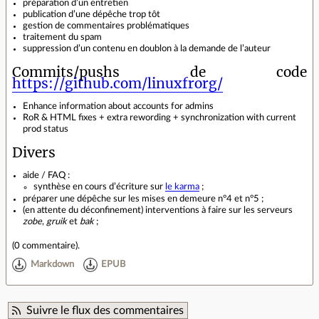
préparation d’un entretien
publication d’une dépêche trop tôt
gestion de commentaires problématiques
traitement du spam
suppression d’un contenu en doublon à la demande de l’auteur
Commits/pushs de code
https://github.com/linuxfrorg/
Enhance information about accounts for admins
RoR & HTML fixes + extra rewording + synchronization with current
prod status
Divers
aide / FAQ :
synthèse en cours d’écriture sur
le karma
;
préparer une dépêche sur les mises en demeure n°4 et n°5 ;
(en attente du déconfinement) interventions à faire sur les serveurs
zobe
,
gruik
et
bak
;
(
0 commentaire
).
Markdown
EPUB
Suivre le flux des commentaires