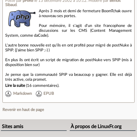
Posté par
pHiRe
le 13 décembre 2002 à 10:12
.
Modéré par
Benoît
Sibaud
.
Après 3 mois et demi de fermeture BoomTchak ouvre
à nouveau ses portes.
Pour mémoire, il s'agit d'un site francophone de
discussions sur les CMS (Content Management
System, comme daCode).
L'autre bonne nouvelle est qu'ils en ont profité pour migré de postNuke à
SPIP. (j'aime bien SPIP ;-) )
En plus ils ont écrit un script de migration de postNuke vers SPIP (mis à
disposition bien sur)
Je pense que la communauté SPIP va beaucoup y gagner. Elle est déjà
très active, cela promet.
Lire la suite
(
16 commentaires
).
Markdown
EPUB
Revenir en haut de page
Sites amis
À propos de LinuxFr.org