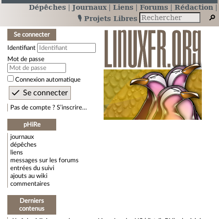
Dépêches
Journaux
Liens
Forums
Rédaction
🎙️ Projets Libres
Se connecter
Identifiant
Mot de passe
Connexion automatique
Pas de compte ? S’inscrire…
pHiRe
journaux
dépêches
liens
messages sur les forums
entrées du suivi
ajouts au wiki
commentaires
Derniers
contenus