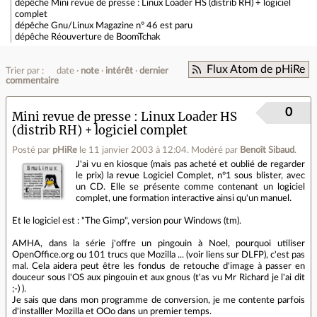
dépêche
Mini revue de presse : Linux Loader HS (distrib RH) + logiciel
complet
dépêche
Gnu/Linux Magazine n° 46 est paru
dépêche
Réouverture de BoomTchak
Flux Atom de pHiRe
Trier par :
date
note
intérêt
dernier
commentaire
0
Mini revue de presse : Linux Loader HS
(distrib RH) + logiciel complet
Posté par
pHiRe
le 11 janvier 2003 à 12:04
.
Modéré par
Benoît Sibaud
.
J'ai vu en kiosque (mais pas acheté et oublié de regarder
le prix) la revue Logiciel Complet, n°1 sous blister, avec
un CD. Elle se présente comme contenant un logiciel
complet, une formation interactive ainsi qu'un manuel.
Et le logiciel est : "The Gimp", version pour Windows (tm).
AMHA, dans la série j'offre un pingouin à Noel, pourquoi utiliser
OpenOffice.org ou 101 trucs que Mozilla ... (voir liens sur DLFP), c'est pas
mal. Cela aidera peut être les fondus de retouche d'image à passer en
douceur sous l'OS aux pingouin et aux gnous (t'as vu Mr Richard je l'ai dit
;-) ).
Je sais que dans mon programme de conversion, je me contente parfois
d'installler Mozilla et OOo dans un premier temps.