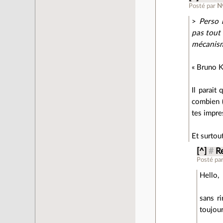
Posté par
N
>
Perso 
pas tout
mécanisme
« Bruno K
Il parait
combien (
tes impre
Et surtou
[^]
#
R
Posté pa
Hello,
sans ri
toujour