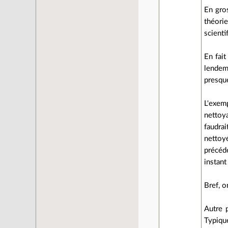
En gros
théori
scient
En fait
lendem
presqu
L'exemp
nettoya
faudrai
nettoy
précéd
instant 
Bref, o
Autre 
Typique