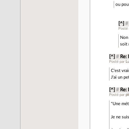
ou pour
[^]
#
Posté
Non 
soit
[^]
#
Re:
Posté par
Lu
C'est vra
J'ai un p
[^]
#
Re:
Posté par
p
"Une méth
Je ne sui