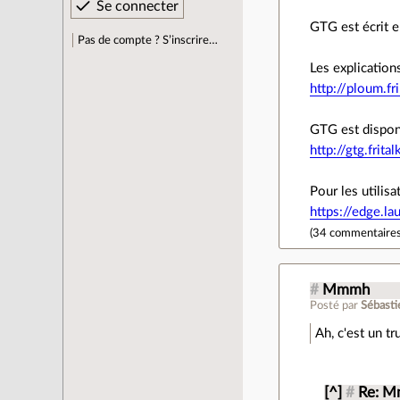
GTG est écrit 
Pas de compte ? S’inscrire…
Les explication
http://ploum.f
GTG est disponi
http://gtg.fri
Pour les utilisa
https://edge.l
(
34 commentaire
#
Mmmh
Posté par
Sébasti
Ah, c'est un tr
[^]
#
Re: 