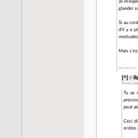
Je m'expli
glander su
Si au cont
d'il y a 
motivatio
Mais c'es
Mes livres CC 
[^]
#
R
Posté pa
Tu as 
pressio
peut ai
Ceci di
m'être