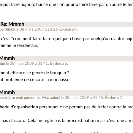
quoi faire aujourd'hui ce que l'on pourra faire faire par un autre le l
Re: Mmmh
 par
nicko
le 08 mars 2009 à 13:26
.
Évalué à
4
.
c'est "comment faire faire quelque chose par quelqu'un d'autre aujou
 même le lendemain."
 Mmmh
tin
le 08 mars 2009 à 01:41
.
Évalué à
6
.
iment efficace ce genre de bouquin ?
etit problème de ce coté la moi aussi.
 Mmmh
loum
(
site web personnel
,
Mastodon
)
le 08 mars 2009 à 01:48
.
Évalué à
7
.
ode d'organisation personnelle ne permet pas de lutter contre la pro
s pas d'accord. Cela ne règle pas la procrastination mais c'est une arme