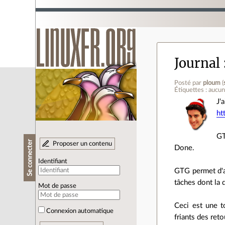
Journal
Posté par
ploum
(
Étiquettes : aucu
J'
ht
GT
Se connecter
Proposer un contenu
Done.
Identifiant
GTG permet d'av
tâches dont la 
Mot de passe
Ceci est une t
Connexion automatique
friants des ret