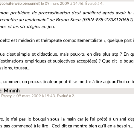
ÿco
(
site web personnel
)
le 09 mars 2009 à 14:46
.
Évalué à
4
.
mon problème de procrastination s'est amélioré après avoir l
 remettre au lendemain" de Bruno Koelz (ISBN 978-2738120687) q
s et les stratégies en jeu.
oeltz est médecin et thérapeute comportementaliste », quelque part il 
 que c'est simple et didactique, mais peux-tu en dire plus stp ? En q
estimations empiriques et subjectives acceptées) ? Que dit le bouqu
ssions, toussa...
t, comment un procrastinateur peut-il se mettre à lire aujourd'hui ce bo
e: Mmmh
r
Papey
le 09 mars 2009 à 19:43
.
Évalué à
2
.
re, je n'ai pas le bouquin sous la main car je l'ai prêté à un ami dep
s pas commencé à le lire ! Ceci dit ça montre bien qu'il en a besoin...