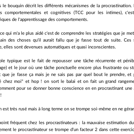
 le bouquin décrit les différents mécanismes de la procrastination. 
es comportementales et cognitives (TCC pour les intimes), c'est
ifiques de l'apprentissage des comportements.
 ce qui m'a le plus aidé c'est de comprendre les stratégies que je 
ain des choses qu'il aurait fallu que je fasse tout de suite. Ces 
e, elles sont devenues automatiques et quasi inconscientes.
le typique est le fait de repousser une tâche récurrente et pénible
ge) et le jour où une tâche ponctuelle encore plus frustrante ou stre
t que je fasse ça mais je ne sais pas par quel bout le prendre, et pu
é chez moi" et hop ! on sort le balai et on fait un grand rangeme
emment pour se donner bonne conscience en en procrastinant une autr
!
n est très rusé mais à long terme on se trompe soi-même en ne géran
point fréquent chez les procrastinateurs : la mauvaise estimation d
ment le procrastinateur se trompe d'un facteur 2 dans cette exercice