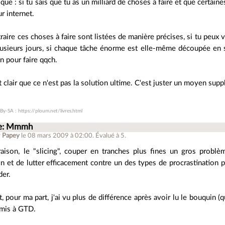
que : si tu sais que tu as un milliard de choses à faire et que certain
r internet.
raire ces choses à faire sont listées de manière précises, si tu peux v
plusieurs jours, si chaque tâche énorme est elle-même découpée en s
n pour faire qqch.
t clair que ce n'est pas la solution ultime. C'est juster un moyen supp
By-SA : https://ploum.net/livres.html
e: Mmmh
r
Papey
le 08 mars 2009 à 02:00
.
Évalué à
5
.
raison, le "slicing", couper en tranches plus fines un gros probl
n et de lutter efficacement contre un des types de procrastination 
der.
t, pour ma part, j'ai vu plus de différence après avoir lu le bouquin (q
 mis à GTD.