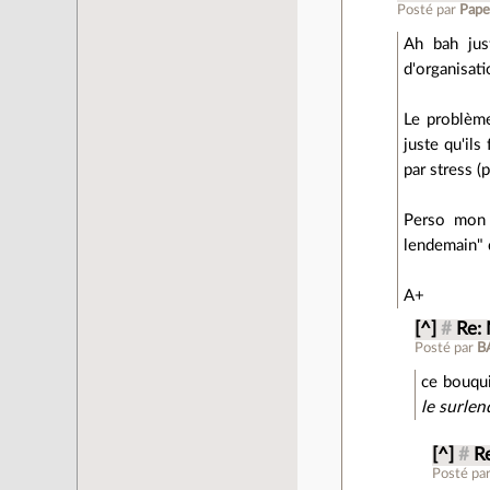
Posté par
Pap
Ah bah jus
d'organisati
Le problème 
juste qu'ils
par stress (
Perso mon 
lendemain" 
A+
[^]
#
Re:
Posté par
B
ce bouqui
le surle
[^]
#
R
Posté pa