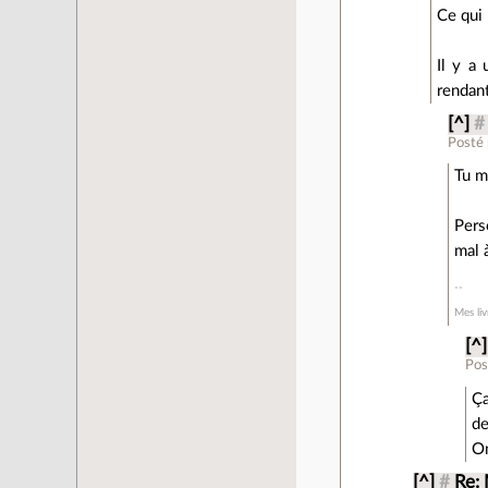
Ce qui 
Il y a 
rendant
[^]
#
Posté
Tu m
Pers
mal 
Mes li
[^]
Pos
Ça
de
On
[^]
#
Re: