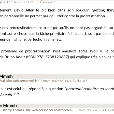
ey
le 07 mars 2009 à 21:00
.
Évalué à
7
.
tement David Allen le dit bien dans son bouquin "getting thi
on personnelle ne permet pas de lutter contre la procrastination.
des procrastinateurs, ce n'est pas qu'ils ne sont pas organisés ou q
 font autre chose que la tâche prioritaire à l'instant t, soit par faible 
peur de mal faire, perfectionnisme) etc...
problème de procrastination s'est amélioré après avoir lu le 
de Bruno Koelz (ISBN 978-2738120687) qui explique très bien les mé
 Mmmh
Aud
(
site web personnel
)
le 08 mars 2009 à 01:04
.
Évalué à
5
.
n, c'est celui qui répond à la question "
pourquoi remettre au lende
ndemain ?
" ?
e: Mmmh
r
Thierry Thomas
(
site web personnel
,
Mastodon
)
le 08 mars 2009 à 09:11
.
Éval