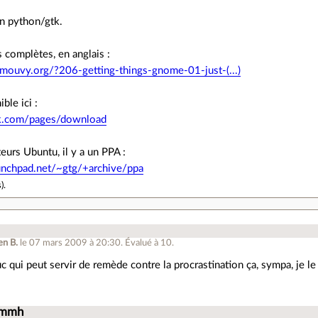
en python/gtk.
s complètes, en anglais :
rimouvy.org/?206-getting-things-gnome-01-just-(...)
ble ici :
talk.com/pages/download
teurs Ubuntu, il y a un PPA :
aunchpad.net/~gtg/+archive/ppa
s
).
en B.
le 07 mars 2009 à 20:30
.
Évalué à
10
.
uc qui peut servir de remède contre la procrastination ça, sympa, je le
Mmmh