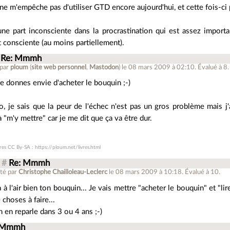
ne m'empêche pas d'utiliser GTD encore aujourd'hui, et cette fois-ci 
une part inconsciente dans la procrastination qui est assez importa
 consciente (au moins partiellement).
Re: Mmmh
 par
ploum
(
site web personnel
,
Mastodon
)
le 08 mars 2009 à 02:10
.
Évalué à
8
.
e donnes envie d'acheter le bouquin ;-)
o, je sais que la peur de l'échec n'est pas un gros problème mais j'
à "m'y mettre" car je me dit que ça va être dur.
vres CC By-SA : https://ploum.net/livres.html
#
Re: Mmmh
té par
Christophe Chailloleau-Leclerc
le 08 mars 2009 à 10:18
.
Évalué à
10
.
 à l'air bien ton bouquin... Je vais mettre "acheter le bouquin" et "li
 choses à faire...
 en reparle dans 3 ou 4 ans ;-)
 Mmmh