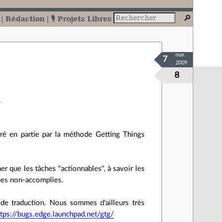
Rédaction
🎙️ Projets Libres
mar.
7
2009
8
.
ré en partie par la méthode Getting Things
er que les tâches "actionnables", à savoir les
ches non-accomplies.
 de traduction. Nous sommes d'ailleurs très
ttps://bugs.edge.launchpad.net/gtg/