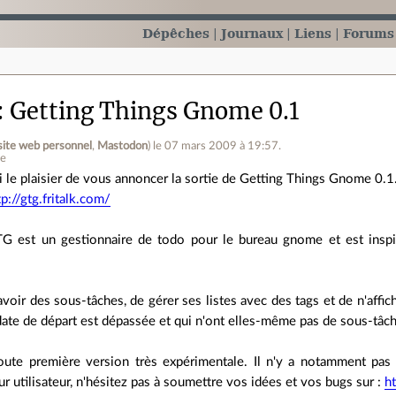
Dépêches
Journaux
Liens
Forums
Getting Things Gnome 0.1
site web personnel
,
Mastodon
)
le 07 mars 2009 à 19:57
.
ne
ai le plaisier de vous annoncer la sortie de Getting Things Gnome 0.1
tp://gtg.fritalk.com/
G est un gestionnaire de todo pour le bureau gnome et est inspi
oir des sous-tâches, de gérer ses listes avec des tags et de n'affich
date de départ est dépassée et qui n'ont elles-même pas de sous-tâ
oute première version très expérimentale. Il n'y a notamment pas
our utilisateur, n'hésitez pas à soumettre vos idées et vos bugs sur :
h