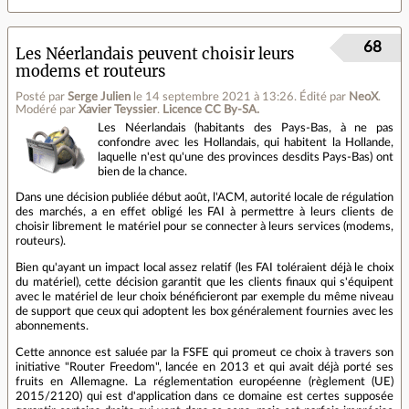
68
Les Néerlandais peuvent choisir leurs
modems et routeurs
Posté par
Serge Julien
le 14 septembre 2021 à 13:26
.
Édité par
NeoX
.
Modéré par
Xavier Teyssier
.
Licence CC By‑SA.
Les Néerlandais (habitants des Pays-Bas, à ne pas
confondre avec les Hollandais, qui habitent la Hollande,
laquelle n'est qu'une des provinces desdits Pays-Bas) ont
bien de la chance.
Dans une décision publiée début août, l'ACM, autorité locale de régulation
des marchés, a en effet obligé les FAI à permettre à leurs clients de
choisir librement le matériel pour se connecter à leurs services (modems,
routeurs).
Bien qu'ayant un impact local assez relatif (les FAI toléraient déjà le choix
du matériel), cette décision garantit que les clients finaux qui s'équipent
avec le matériel de leur choix bénéficieront par exemple du même niveau
de support que ceux qui adoptent les box généralement fournies avec les
abonnements.
Cette annonce est saluée par la FSFE qui promeut ce choix à travers son
initiative "Router Freedom", lancée en 2013 et qui avait déjà porté ses
fruits en Allemagne. La réglementation européenne (règlement (UE)
2015/2120) qui est d'application dans ce domaine est certes supposée