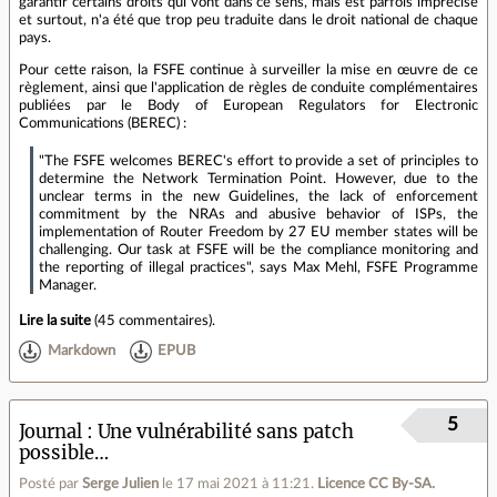
garantir certains droits qui vont dans ce sens, mais est parfois imprécise
et surtout, n'a été que trop peu traduite dans le droit national de chaque
pays.
Pour cette raison, la FSFE continue à surveiller la mise en œuvre de ce
règlement, ainsi que l'application de règles de conduite complémentaires
publiées par le Body of European Regulators for Electronic
Communications (BEREC) :
"The FSFE welcomes BEREC's effort to provide a set of principles to
determine the Network Termination Point. However, due to the
unclear terms in the new Guidelines, the lack of enforcement
commitment by the NRAs and abusive behavior of ISPs, the
implementation of Router Freedom by 27 EU member states will be
challenging. Our task at FSFE will be the compliance monitoring and
the reporting of illegal practices", says Max Mehl, FSFE Programme
Manager.
Lire la suite
(
45 commentaires
).
Markdown
EPUB
5
Journal
Une vulnérabilité sans patch
possible…
Posté par
Serge Julien
le 17 mai 2021 à 11:21
.
Licence CC By‑SA.