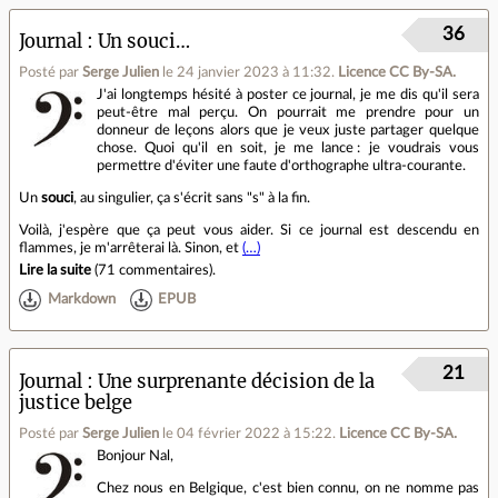
36
Journal
Un souci…
Posté par
Serge Julien
le 24 janvier 2023 à 11:32
.
Licence CC By‑SA.
J'ai longtemps hésité à poster ce journal, je me dis qu'il sera
peut-être mal perçu. On pourrait me prendre pour un
donneur de leçons alors que je veux juste partager quelque
chose. Quoi qu'il en soit, je me lance : je voudrais vous
permettre d'éviter une faute d'orthographe ultra-courante.
Un
souci
, au singulier, ça s'écrit sans "s" à la fin.
Voilà, j'espère que ça peut vous aider. Si ce journal est descendu en
flammes, je m'arrêterai là. Sinon, et
(…)
Lire la suite
(
71 commentaires
).
Markdown
EPUB
21
Journal
Une surprenante décision de la
justice belge
Posté par
Serge Julien
le 04 février 2022 à 15:22
.
Licence CC By‑SA.
Bonjour Nal,
Chez nous en Belgique, c'est bien connu, on ne nomme pas