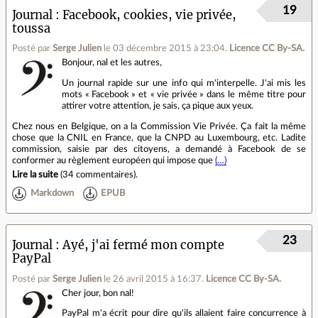
19
Journal
Facebook, cookies, vie privée,
toussa
Posté par
Serge Julien
le 03 décembre 2015 à 23:04
.
Licence CC By‑SA.
Bonjour, nal et les autres,
Un journal rapide sur une info qui m'interpelle. J'ai mis les
mots « Facebook » et « vie privée » dans le même titre pour
attirer votre attention, je sais, ça pique aux yeux.
Chez nous en Belgique, on a la Commission Vie Privée. Ça fait la même
chose que la CNIL en France, que la CNPD au Luxembourg, etc. Ladite
commission, saisie par des citoyens, a demandé à Facebook de se
conformer au règlement européen qui impose que
(…)
Lire la suite
(
34 commentaires
).
Markdown
EPUB
23
Journal
Ayé, j'ai fermé mon compte
PayPal
Posté par
Serge Julien
le 26 avril 2015 à 16:37
.
Licence CC By‑SA.
Cher jour, bon nal!
PayPal m'a écrit pour dire qu'ils allaient faire concurrence à