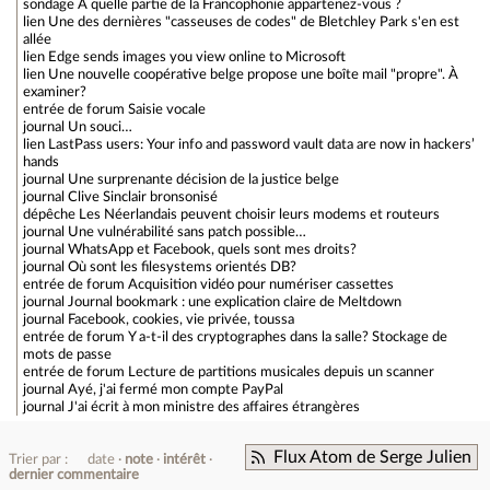
sondage
À quelle partie de la Francophonie appartenez-vous ?
lien
Une des dernières "casseuses de codes" de Bletchley Park s'en est
allée
lien
Edge sends images you view online to Microsoft
lien
Une nouvelle coopérative belge propose une boîte mail "propre". À
examiner?
entrée de forum
Saisie vocale
journal
Un souci…
lien
LastPass users: Your info and password vault data are now in hackers’
hands
journal
Une surprenante décision de la justice belge
journal
Clive Sinclair bronsonisé
dépêche
Les Néerlandais peuvent choisir leurs modems et routeurs
journal
Une vulnérabilité sans patch possible…
journal
WhatsApp et Facebook, quels sont mes droits?
journal
Où sont les filesystems orientés DB?
entrée de forum
Acquisition vidéo pour numériser cassettes
journal
Journal bookmark : une explication claire de Meltdown
journal
Facebook, cookies, vie privée, toussa
entrée de forum
Y a-t-il des cryptographes dans la salle? Stockage de
mots de passe
entrée de forum
Lecture de partitions musicales depuis un scanner
journal
Ayé, j'ai fermé mon compte PayPal
journal
J'ai écrit à mon ministre des affaires étrangères
Flux Atom de Serge Julien
Trier par :
date
note
intérêt
dernier commentaire