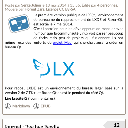
Posté par
Serge Julien
le 13 mai 2014 à 15:56
.
Édité par
4 personnes
.
Modéré par
Florent Zara
.
Licence CC By‑SA.
La première version publique de LXQt, l'environnement
de bureau né du rapprochement de LXDE et Razor-Qt,
est sortie le 7 mai 2014.
C'est l'occasion pour les développeurs de rappeler avec
humour que la communauté Linux voit passer beaucoup
de forks mais peu de projets qui fusionnent. Ils ont
même reçu des renforts du
projet Maui
qui cherchait aussi à créer un
bureau Qt.
Pour rappel, LXDE est un environnement du bureau léger basé sur la
version 2 de GTK+, et Razor-Qt en est le pendant du côté Qt.
Lire la suite
(
29 commentaires
).
Markdown
EPUB
12
Journal
Bye bye Feedly