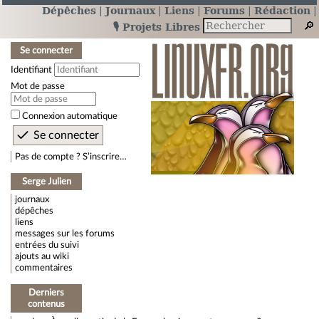
Dépêches
Journaux
Liens
Forums
Rédaction
🎙️ Projets Libres
Se connecter
Identifiant
Mot de passe
Connexion automatique
Pas de compte ? S’inscrire…
Serge Julien
journaux
dépêches
liens
messages sur les forums
entrées du suivi
ajouts au wiki
commentaires
Derniers
contenus