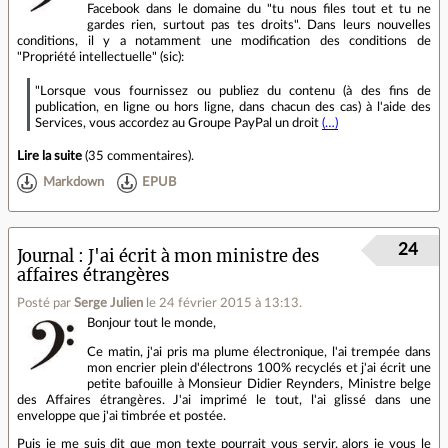
Facebook dans le domaine du "tu nous files tout et tu ne
gardes rien, surtout pas tes droits". Dans leurs nouvelles
conditions, il y a notamment une modification des conditions de
"Propriété intellectuelle" (sic):
"Lorsque vous fournissez ou publiez du contenu (à des fins de
publication, en ligne ou hors ligne, dans chacun des cas) à l'aide des
Services, vous accordez au Groupe PayPal un droit
(…)
Lire la suite
(
35 commentaires
).
Markdown
EPUB
24
Journal
J'ai écrit à mon ministre des
affaires étrangères
Posté par
Serge Julien
le 24 février 2015 à 13:13
.
Bonjour tout le monde,
Ce matin, j'ai pris ma plume électronique, l'ai trempée dans
mon encrier plein d'électrons 100% recyclés et j'ai écrit une
petite bafouille à Monsieur Didier Reynders, Ministre belge
des Affaires étrangères. J'ai imprimé le tout, l'ai glissé dans une
enveloppe que j'ai timbrée et postée.
Puis je me suis dit que mon texte pourrait vous servir, alors je vous le