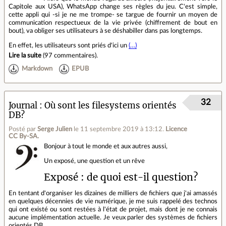
Capitole aux USA), WhatsApp change ses règles du jeu. C'est simple,
cette appli qui -si je ne me trompe- se targue de fournir un moyen de
communication respectueux de la vie privée (chiffrement de bout en
bout), va obliger ses utilisateurs à se déshabiller dans pas longtemps.
En effet, les utilisateurs sont priés d'ici un
(…)
Lire la suite
(
97 commentaires
).
Markdown
EPUB
32
Journal
Où sont les filesystems orientés
DB?
Posté par
Serge Julien
le 11 septembre 2019 à 13:12
.
Licence
CC By‑SA.
Bonjour à tout le monde et aux autres aussi,
Un exposé, une question et un rêve
Exposé : de quoi est-il question?
En tentant d'organiser les dizaines de milliers de fichiers que j'ai amassés
en quelques décennies de vie numérique, je me suis rappelé des technos
qui ont existé ou sont restées à l'état de projet, mais dont je ne connais
aucune implémentation actuelle. Je veux parler des systèmes de fichiers
orientés DB.