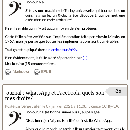
Bonjour Nal,
Si tu as une machine de Turing universelle qui tourne dans un
coin, fais gaffe: un 0-day a été découvert, qui permet une
exécution de code arbitraire!
Pire, il semble qu'il n'y ait aucun moyen de s'en protéger.
Cette faille a été vérifiée sur l'implémentation faite par Marvin Minsky en
1967, mais je pense que toutes les implémentations sont vulnérables.
Tout ça est expliqué dans
un article sur ArXiv
.
Bien évidemment, la faille a été répertoriée par
(…)
Lire la suite
(
15 commentaires
).
Markdown
EPUB
36
Journal
WhatsApp et Facebook, quels sont
mes droits?
Posté par
Serge Julien
le 07 janvier 2021 à 11:08
.
Licence CC By‑SA.
Bonjour, nal (et bonne année aussi, au passage),
Disclaimer: je n'ai jamais utilisé ou installé WhatsApp.
Alors que le monde regarde ailleurs (majoritairement vers le