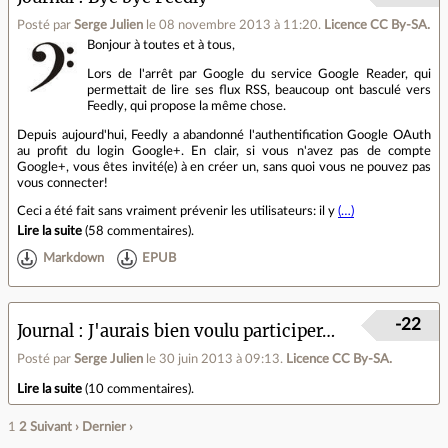
Posté par
Serge Julien
le 08 novembre 2013 à 11:20
.
Licence CC By‑SA.
Bonjour à toutes et à tous,
Lors de l'arrêt par Google du service Google Reader, qui
permettait de lire ses flux RSS, beaucoup ont basculé vers
Feedly, qui propose la même chose.
Depuis aujourd'hui, Feedly a abandonné l'authentification Google OAuth
au profit du login Google+. En clair, si vous n'avez pas de compte
Google+, vous êtes invité(e) à en créer un, sans quoi vous ne pouvez pas
vous connecter!
Ceci a été fait sans vraiment prévenir les utilisateurs: il y
(…)
Lire la suite
(
58 commentaires
).
Markdown
EPUB
-22
Journal
J'aurais bien voulu participer…
Posté par
Serge Julien
le 30 juin 2013 à 09:13
.
Licence CC By‑SA.
Lire la suite
(
10 commentaires
).
1
2
Suivant ›
Dernier ›