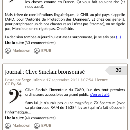
les choses comme en France. Ça vous fait souvent rire (et
nous aussi).
Mais trêve de considérations linguistiques, la CNIL au plat pays s'appelle
l'APD, pour "Autorité de Protection des Données". Et chez ces gens-là,
pour paraphraser un de nos chanteurs (qui n'est pas Stromae), on ne rigole
pas, Monsieur, on ne rigole pas. On décide.
La décision tombée aujourd'hui est assez surprenante, je ne sais pas
(…)
Lire la suite
(
33 commentaires
).
Markdown
EPUB
30
Journal
Clive Sinclair bronsonisé
Posté par
Serge Julien
le 17 septembre 2021 à 07:54
.
Licence
CC By‑SA.
Clive Sinclair, l'inventeur du ZX80, l'un des tout premiers
ordinateurs accessibles au grand public,
s'en est allé
.
Sans lui, je n'aurais pas eu ce magnifique ZX Spectrum (avec
sa plantureuse RAM de 16384 bytes) qui m'a fait découvrir
l'informatique…
Lire la suite
(
40 commentaires
).
Markdown
EPUB