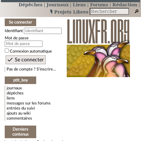
Dépêches
Journaux
Liens
Forums
Rédaction
🎙️ Projets Libres
Se connecter
Identifiant
Mot de passe
Connexion automatique
Pas de compte ? S’inscrire…
ptit_boy
journaux
dépêches
liens
messages sur les forums
entrées du suivi
ajouts au wiki
commentaires
Derniers
contenus