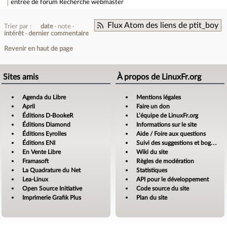
entrée de forum
Recherche webmaster
Flux Atom des liens de ptit_boy
Trier par :
date
note
intérêt
dernier commentaire
Revenir en haut de page
Sites amis
À propos de LinuxFr.org
Agenda du Libre
Mentions légales
April
Faire un don
Éditions D-BookeR
L’équipe de LinuxFr.org
Éditions Diamond
Informations sur le site
Éditions Eyrolles
Aide / Foire aux questions
Éditions ENI
Suivi des suggestions et bogues
En Vente Libre
Wiki du site
Framasoft
Règles de modération
La Quadrature du Net
Statistiques
Lea-Linux
API pour le développement
Open Source Initiative
Code source du site
Imprimerie Grafik Plus
Plan du site