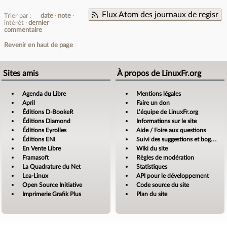
Flux Atom des journaux de regisr
Trier par :
date
note
intérêt
dernier
commentaire
Revenir en haut de page
Sites amis
À propos de LinuxFr.org
Agenda du Libre
Mentions légales
April
Faire un don
Éditions D-BookeR
L’équipe de LinuxFr.org
Éditions Diamond
Informations sur le site
Éditions Eyrolles
Aide / Foire aux questions
Éditions ENI
Suivi des suggestions et bogues
En Vente Libre
Wiki du site
Framasoft
Règles de modération
La Quadrature du Net
Statistiques
Lea-Linux
API pour le développement
Open Source Initiative
Code source du site
Imprimerie Grafik Plus
Plan du site