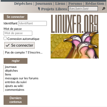
Dépêches
Journaux
Liens
Forums
Rédaction
🎙️ Projets Libres
Se connecter
Identifiant
Mot de passe
Connexion automatique
Pas de compte ? S’inscrire…
regisr
journaux
dépêches
liens
messages sur les forums
entrées du suivi
ajouts au wiki
commentaires
Derniers
contenus