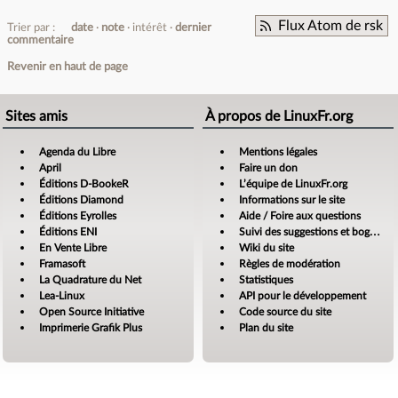
Flux Atom de rsk
Trier par :
date
note
intérêt
dernier
commentaire
Revenir en haut de page
Sites amis
À propos de LinuxFr.org
Agenda du Libre
Mentions légales
April
Faire un don
Éditions D-BookeR
L’équipe de LinuxFr.org
Éditions Diamond
Informations sur le site
Éditions Eyrolles
Aide / Foire aux questions
Éditions ENI
Suivi des suggestions et bogues
En Vente Libre
Wiki du site
Framasoft
Règles de modération
La Quadrature du Net
Statistiques
Lea-Linux
API pour le développement
Open Source Initiative
Code source du site
Imprimerie Grafik Plus
Plan du site