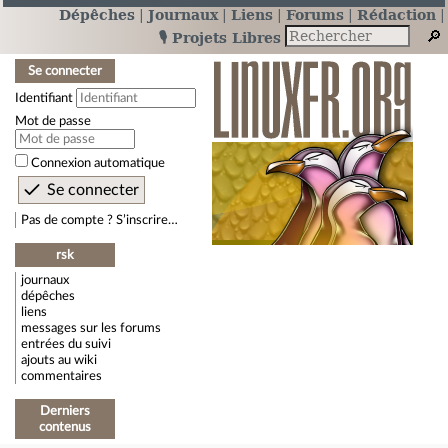
Dépêches
Journaux
Liens
Forums
Rédaction
🎙️ Projets Libres
Se connecter
Identifiant
Mot de passe
Connexion automatique
Pas de compte ? S’inscrire…
rsk
journaux
dépêches
liens
messages sur les forums
entrées du suivi
ajouts au wiki
commentaires
Derniers
contenus