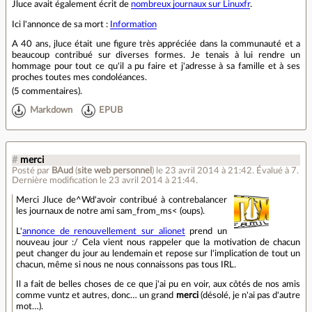
Jluce avait également écrit de
nombreux journaux sur Linuxfr
.
Ici l'annonce de sa mort :
Information
A 40 ans, jluce était une figure très appréciée dans la communauté et a
beaucoup contribué sur diverses formes. Je tenais à lui rendre un
hommage pour tout ce qu'il a pu faire et j'adresse à sa famille et à ses
proches toutes mes condoléances.
(
5 commentaires
).
Markdown
EPUB
#
merci
Posté par
BAud
(
site web personnel
)
le 23 avril 2014 à 21:42
.
Évalué à
7
.
Dernière modification le 23 avril 2014 à 21:44.
Merci Jluce de^Wd'avoir contribué à contrebalancer
les journaux de notre ami sam_from_ms< (oups).
L'
annonce de renouvellement sur alionet
prend un
nouveau jour :/ Cela vient nous rappeler que la motivation de chacun
peut changer du jour au lendemain et repose sur l'implication de tout un
chacun, même si nous ne nous connaissons pas tous IRL.
Il a fait de belles choses de ce que j'ai pu en voir, aux côtés de nos amis
comme vuntz et autres, donc… un grand
merci
(désolé, je n'ai pas d'autre
mot…).