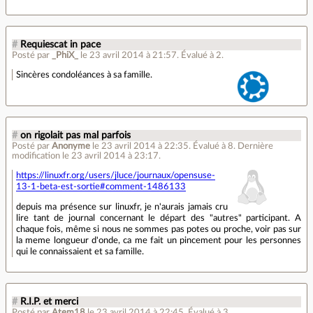
#
Requiescat in pace
Posté par
_PhiX_
le 23 avril 2014 à 21:57
.
Évalué à
2
.
Sincères condoléances à sa famille.
#
on rigolait pas mal parfois
Posté par
Anonyme
le 23 avril 2014 à 22:35
.
Évalué à
8
.
Dernière
modification le 23 avril 2014 à 23:17.
https://linuxfr.org/users/jluce/journaux/opensuse-
13-1-beta-est-sortie#comment-1486133
depuis ma présence sur linuxfr, je n'aurais jamais cru
lire tant de journal concernant le départ des "autres" participant. A
chaque fois, même si nous ne sommes pas potes ou proche, voir pas sur
la meme longueur d'onde, ca me fait un pincement pour les personnes
qui le connaissaient et sa famille.
#
R.I.P. et merci
Posté par
Atem18
le 23 avril 2014 à 22:45
.
Évalué à
3
.