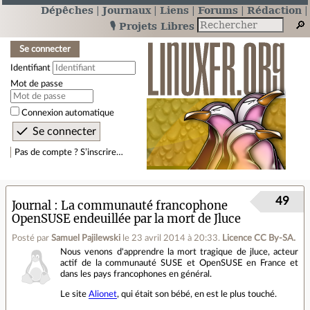
Dépêches
Journaux
Liens
Forums
Rédaction
🎙️ Projets Libres
Se connecter
Identifiant
Mot de passe
Connexion automatique
Pas de compte ? S’inscrire…
49
Journal
La communauté francophone
OpenSUSE endeuillée par la mort de Jluce
Posté par
Samuel Pajilewski
le 23 avril 2014 à 20:33
.
Licence CC By‑SA.
Nous venons d'apprendre la mort tragique de jluce, acteur
actif de la communauté SUSE et OpenSUSE en France et
dans les pays francophones en général.
Le site
Alionet
, qui était son bébé, en est le plus touché.