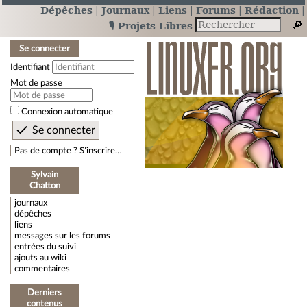
Dépêches
Journaux
Liens
Forums
Rédaction
🎙️ Projets Libres
Se connecter
Identifiant
Mot de passe
Connexion automatique
Pas de compte ? S’inscrire…
Sylvain
Chatton
journaux
dépêches
liens
messages sur les forums
entrées du suivi
ajouts au wiki
commentaires
Derniers
contenus