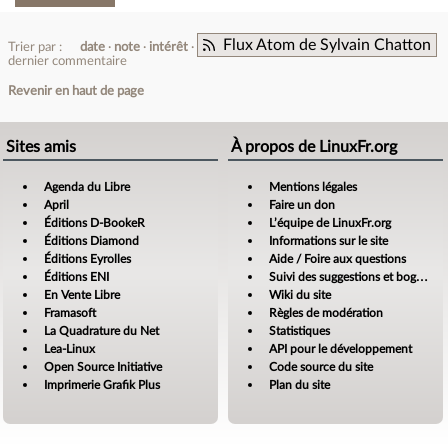
Flux Atom de Sylvain Chatton
Trier par :
date
note
intérêt
dernier commentaire
Revenir en haut de page
Sites amis
À propos de LinuxFr.org
Agenda du Libre
Mentions légales
April
Faire un don
Éditions D-BookeR
L’équipe de LinuxFr.org
Éditions Diamond
Informations sur le site
Éditions Eyrolles
Aide / Foire aux questions
Éditions ENI
Suivi des suggestions et bogues
En Vente Libre
Wiki du site
Framasoft
Règles de modération
La Quadrature du Net
Statistiques
Lea-Linux
API pour le développement
Open Source Initiative
Code source du site
Imprimerie Grafik Plus
Plan du site