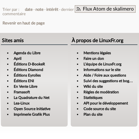
Flux Atom de skalimero
Trier par :
date
note
intérêt
dernier
commentaire
Revenir en haut de page
Sites amis
À propos de LinuxFr.org
Agenda du Libre
Mentions légales
April
Faire un don
Éditions D-BookeR
L’équipe de LinuxFr.org
Éditions Diamond
Informations sur le site
Éditions Eyrolles
Aide / Foire aux questions
Éditions ENI
Suivi des suggestions et bogues
En Vente Libre
Wiki du site
Framasoft
Règles de modération
La Quadrature du Net
Statistiques
Lea-Linux
API pour le développement
Open Source Initiative
Code source du site
Imprimerie Grafik Plus
Plan du site