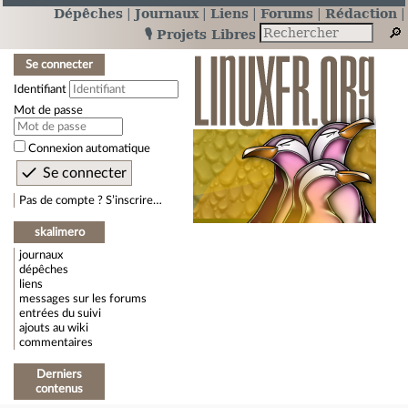
Dépêches
Journaux
Liens
Forums
Rédaction
🎙️ Projets Libres
Se connecter
Identifiant
Mot de passe
Connexion automatique
Pas de compte ? S’inscrire…
skalimero
journaux
dépêches
liens
messages sur les forums
entrées du suivi
ajouts au wiki
commentaires
Derniers
contenus