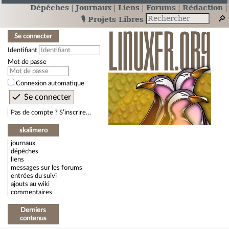
Dépêches
Journaux
Liens
Forums
Rédaction
🎙️ Projets Libres
Se connecter
Identifiant
Mot de passe
Connexion automatique
Pas de compte ? S’inscrire…
skalimero
journaux
dépêches
liens
messages sur les forums
entrées du suivi
ajouts au wiki
commentaires
Derniers
contenus