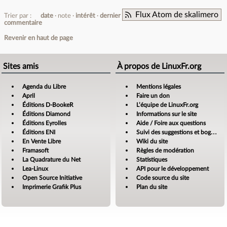
Flux Atom de skalimero
Trier par :
date
note
intérêt
dernier
commentaire
Revenir en haut de page
Sites amis
À propos de LinuxFr.org
Agenda du Libre
Mentions légales
April
Faire un don
Éditions D-BookeR
L’équipe de LinuxFr.org
Éditions Diamond
Informations sur le site
Éditions Eyrolles
Aide / Foire aux questions
Éditions ENI
Suivi des suggestions et bogues
En Vente Libre
Wiki du site
Framasoft
Règles de modération
La Quadrature du Net
Statistiques
Lea-Linux
API pour le développement
Open Source Initiative
Code source du site
Imprimerie Grafik Plus
Plan du site