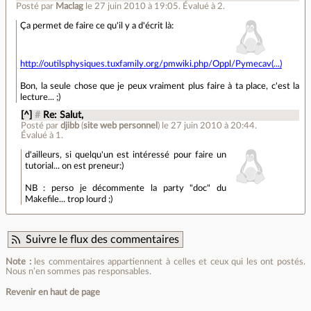
Posté par
Maclag
le 27 juin 2010 à 19:05
.
Évalué à
2
.
Ça permet de faire ce qu'il y a d'écrit là:
http://outilsphysiques.tuxfamily.org/pmwiki.php/Oppl/Pymecav(...)
Bon, la seule chose que je peux vraiment plus faire à ta place, c'est la
lecture... ;)
[^]
#
Re: Salut,
Posté par
djibb
(
site web personnel
)
le 27 juin 2010 à 20:44
.
Évalué à
1
.
d'ailleurs, si quelqu'un est intéressé pour faire un
tutorial... on est preneur:)
NB : perso je décommente la party "doc" du
Makefile... trop lourd ;)
Suivre le flux des commentaires
Note :
les commentaires appartiennent à celles et ceux qui les ont postés.
Nous n’en sommes pas responsables.
Revenir en haut de page