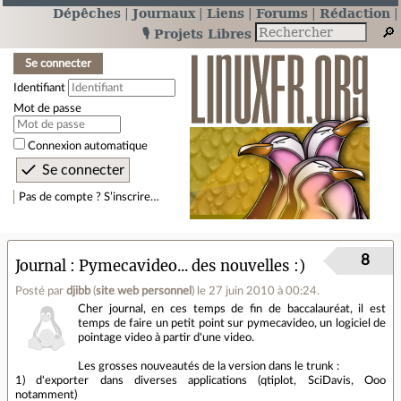
Dépêches
Journaux
Liens
Forums
Rédaction
🎙️ Projets Libres
Se connecter
Identifiant
Mot de passe
Connexion automatique
Pas de compte ? S’inscrire…
8
Journal
Pymecavideo... des nouvelles :)
Posté par
djibb
(
site web personnel
)
le 27 juin 2010 à 00:24
.
Cher journal, en ces temps de fin de baccalauréat, il est
temps de faire un petit point sur pymecavideo, un logiciel de
pointage video à partir d'une video.
Les grosses nouveautés de la version dans le trunk :
1) d'exporter dans diverses applications (qtiplot, SciDavis, Ooo
notamment)