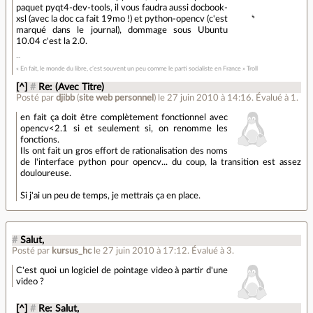
paquet pyqt4-dev-tools, il vous faudra aussi docbook-
xsl (avec la doc ca fait 19mo !) et python-opencv (c'est
marqué dans le journal), dommage sous Ubuntu
10.04 c'est la 2.0.
« En fait, le monde du libre, c’est souvent un peu comme le parti socialiste en France » Troll
[^]
#
Re: (Avec Titre)
Posté par
djibb
(
site web personnel
)
le 27 juin 2010 à 14:16
.
Évalué à
1
.
en fait ça doit être complètement fonctionnel avec
opencv<2.1 si et seulement si, on renomme les
fonctions.
Ils ont fait un gros effort de rationalisation des noms
de l'interface python pour opencv... du coup, la transition est assez
douloureuse.
Si j'ai un peu de temps, je mettrais ça en place.
#
Salut,
Posté par
kursus_hc
le 27 juin 2010 à 17:12
.
Évalué à
3
.
C'est quoi un logiciel de pointage video à partir d'une
video ?
[^]
#
Re: Salut,