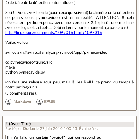
2) de faire de la détection automatique :)
Si si !!! Vous avez bien lu (pour ceux qui suivent) la chimère de la détection
de points sous pymecavideo est enfin réalité. ATTENTION !! cela
nécessitera python-opencv avec une version > 2.1 (plutôt une machine
avec des logiciels actuels... Debian Lenny our le moment, ça passe pas)
http://linuxfr.org/comments/1097016.html#1097016
Voilou voilou :)
svn co svn://svn.tuxfamily.org/svnroot/oppl/pymecavideo
cd pymecavideo/trunk/src
make
python pymecavide.py
(on fera une release sous peu, mais là, les RMLL ça prend du temps à
notre packageur :) )
(
5 commentaires
).
Markdown
EPUB
#
(Avec Titre)
Posté par
Dorian
le 27 juin 2010 à 00:53
.
Évalué à
4
.
Il m'a fallu un certain "pyuic4", qui correspond au