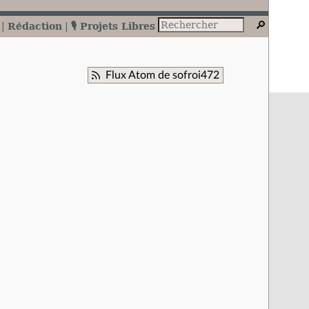
Rédaction
🎙️ Projets Libres
Flux Atom de sofroi472