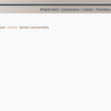
Dépêches
Journaux
Liens
Forums
note
intérêt
dernier commentaire
e